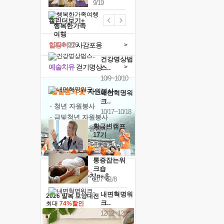
9/19
캘린더보기+
행복한가족
여행
힐링허그
사감포옹
9/24~9/26
>
건강명상법
예술치유
걷기명상
>
스..
10/9~10/10
'옹달샘의 꽃'
자원봉사
내면혁명워
크..
· 청년 자원봉사
10/17~10/18
· 금빛청년 자원봉사
황금변캠프
· 음식연구 자원봉사
17기
10/30~10/31
통증잡는워
크숍
11/7~11/8
내면혁명워
2026 말복 보양대전
크..
최대
74%할인
12/12~12/13