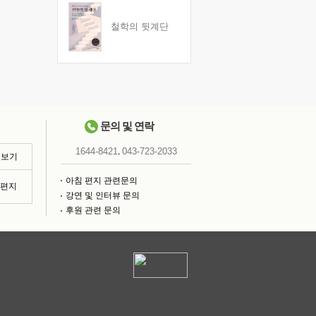
철학의 뒷계단
문의 및 연락
,
1644-8421
043-723-2033
 보기
아침 편지 관련문의
침편지
강연 및 인터뷰 문의
후원 관련 문의