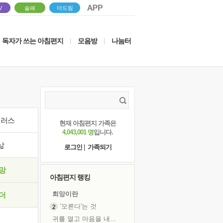
V
솔패
더드림
독자가 쓰는 아침편지
모음방
나눔터
|
|
이러스
현재 아침편지 가족은
4,043,001 명
입니다.
삶
로그인
|
가족되기
망
아침편지 랭킹
희망이란
더
'모른다'는 것
귀를 열고 마음을 내어주고