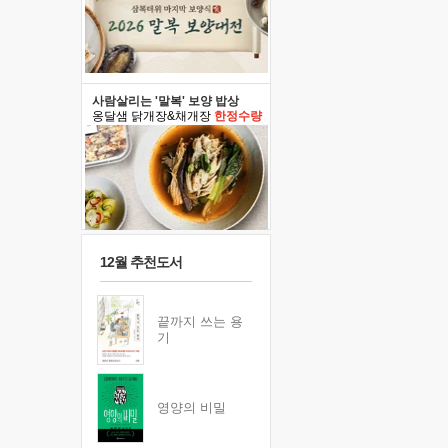
사람살리는 '말복' 보양 밥상
옹달샘 닭개장&채개장
한정수량
12월 추천도서
끝까지 쓰는 용
기
영양의 비밀