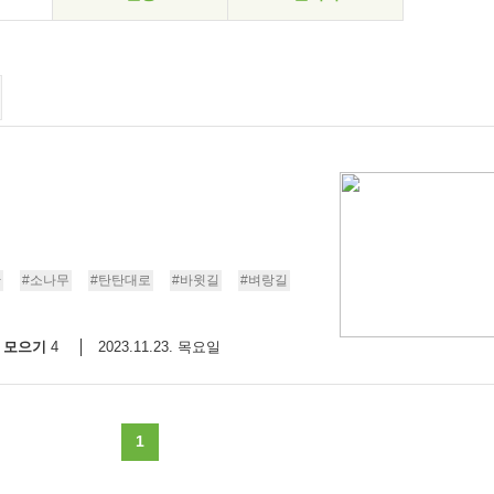
산
#소나무
#탄탄대로
#바윗길
#벼랑길
모으기
2023.11.23. 목요일
4
1