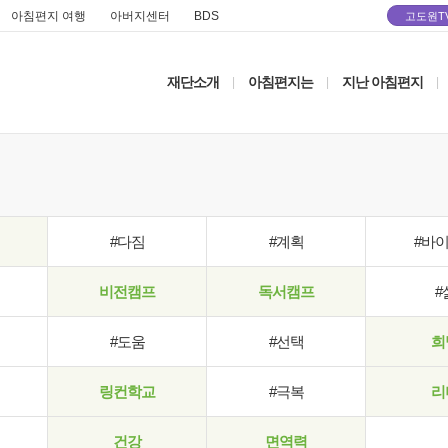
아침편지 여행
아버지센터
BDS
고도원T
재단소개
아침편지는
지난 아침편지
|
|
|
#다짐
#계획
#바
비전캠프
독서캠프
#
#도움
#선택
희
링컨학교
#극복
리
건강
면역력