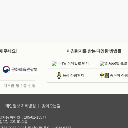
해 주세요!
아침편지를 받는 다양한 방법들
이메일로 받기
App(앱)으로
음성 아침편지
중국어 아
기부금 영수증 신청
개인정보 처리방침
찾아오는길
등록번호 : 105-82-13577
1길 201-61,1층
/ '아침편지여행'문의 :