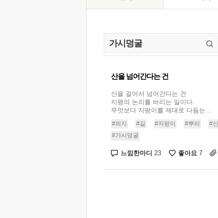
산을 넘어간다는 건
산을 걸어서 넘어간다는 건
지평의 논리를 버리는 일이다.
무엇보다 지팡이를 제대로 다듬는...
#의지
#길
#지팡이
#뿌리
#
#가시덩굴
느낌한마디
좋아요
23
7