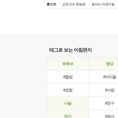
홈으로
깊은산속 옹달샘
꽃피는 아침마을
태그로 보는 아침편지
유튜브
명상
#힐링
#아이들
#경험
#사람
나눔
#친구
위기
#독서