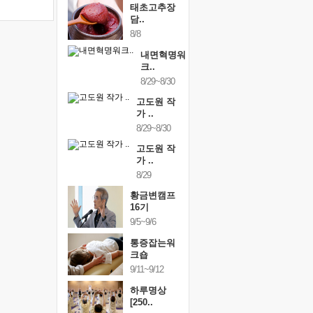
태초고추장
담..
8/8
내면혁명워
크..
8/29~8/30
고도원 작
가 ..
8/29~8/30
고도원 작
가 ..
8/29
황금변캠프
16기
9/5~9/6
통증잡는워
크숍
9/11~9/12
하루명상
[250..