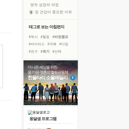
영적 성장의 여정
장 건강이 중요한 이유
신의 음성을 듣는다
흙이 된 몸으로 출근하는 여자
태그로 보는 아침편지
극과 극의 양 끝단
#독서
#힐링
#비전캠프
내가 '나다움'을 찾는 길
#바이러스
#극복
#다짐
피해 갈 수 없는 사건들
#친구
#위기
#선택
처음 손을 잡았던 날
#독서캠프
#유튜브
꿈이 실제가 되는 것
#계획
#삶
#희망
#리더
더 나은 세상을 위한
'말 타는 법'을 먼저
몸·마음·영혼의 힐링공동체
#사람
#나눔
#경험
졸업식 사진을 보며
한울타리 소울패밀리
#건강
#면역력
#도움
아픈 아버지를 위한 공간 설계
#아이들
#명상
극심한 변비, 어깨결림, 수면 장애
#링컨학교
보고 싶은 어머니
유년 시절의 부산 영도 바다
못된 꼰대들
옹달샘 프로그램
거울 속의 나