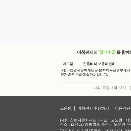
아침편지의
'꿈너머꿈'
을 함께
더드림
한울타리 소울패밀리
(재)아침편지문화재단은 문화체육관광부에서
인가받은 문화예술단체입니다.
나의 후원내역 보기
|
도움방
아침편지 후원하기
이용약관
(재)아침편지문화재단 | 대표 : 고도원 | 사업자
주소 : (27452) 충청북도 충주시 노은면 우성
'고도원의 아침편지' 문의 :
,