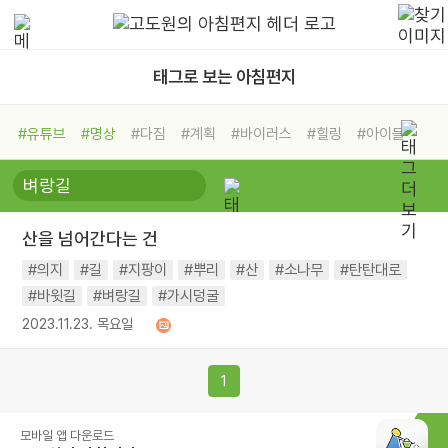
태그로 보는 아침편지
#유튜브
#명상
#다짐
#계획
#바이러스
#힐링
#아이들
#비전캠프
#독서캠프
#삶
#경험
#사람
#도움
#선택
#희망
#나눔
#친구
#링컨학교
#극복
#리더
#위기
산을 넘어간다는 건
#독서
#건강
#면역력
#의지
#길
#지팡이
#뿌리
#산
#소나무
#탄탄대로
#바윗길
#벼랑길
#가시덩굴
2023.11.23. 목요일
1
모바일 앱 다운로드