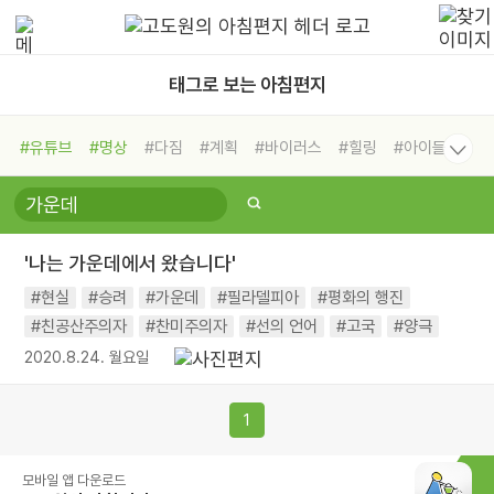
태그로 보는 아침편지
#유튜브
#명상
#다짐
#계획
#바이러스
#힐링
#아이들
#비전캠프
#독서캠프
#삶
#경험
#사람
#도움
#선택
#희망
#나눔
#친구
#링컨학교
#극복
#리더
#위기
'나는 가운데에서 왔습니다'
#독서
#건강
#면역력
#현실
#승려
#가운데
#필라델피아
#평화의 행진
#친공산주의자
#찬미주의자
#선의 언어
#고국
#양극
2020.8.24. 월요일
1
모바일 앱 다운로드