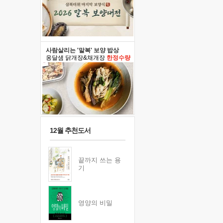
사람살리는 '말복' 보양 밥상
옹달샘 닭개장&채개장
한정수량
12월 추천도서
끝까지 쓰는 용
기
영양의 비밀