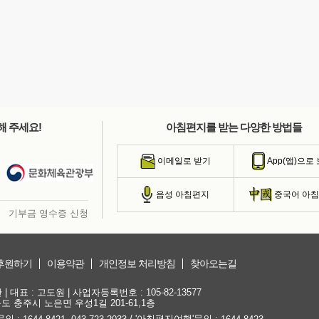
해 주세요!
아침편지를 받는 다양한 방법들
이메일로 받기
App(앱)으로
음성 아침편지
중국어 아
기부금 영수증 신청
후원하기
이용약관
개인정보 처리방침
찾아오는길
대표 : 고도원 | 사업자등록번호 : 105-82-13577
청북도 충주시 노은면 우성1길 201-61,1층
문의 :
,
/ '아침편지여행'문의 :