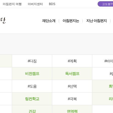
아침편지 여행
아버지센터
BDS
고도원T
재단소개
아침편지는
지난 아침편지
|
|
|
#다짐
#계획
#바
비전캠프
독서캠프
#
#도움
#선택
희
링컨학교
#극복
리
건강
면역력