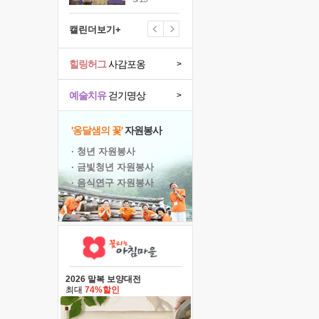
캘린더보기+
힐링허그
사감포옹
>
예술치유
걷기명상
>
'옹달샘의 꽃'
자원봉사
· 청년 자원봉사
· 금빛청년 자원봉사
· 음식연구 자원봉사
2026 말복 보양대전
최대
74%할인