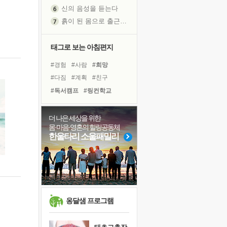
신의 음성을 듣는다
흙이 된 몸으로 출근하는 여자
극과 극의 양 끝단
내가 '나다움'을 찾는 길
태그로 보는 아침편지
피해 갈 수 없는 사건들
#경험
#사람
#희망
처음 손을 잡았던 날
#다짐
#계획
#친구
꿈이 실제가 되는 것
#독서캠프
#링컨학교
'말 타는 법'을 먼저
#건강
#아이들
#나눔
졸업식 사진을 보며
#독서
#도움
#위기
더 나은 세상을 위한
아픈 아버지를 위한 공간 설계
몸·마음·영혼의 힐링공동체
#비전캠프
#선택
#힐링
극심한 변비, 어깨결림, 수면 장애
한울타리 소울패밀리
#면역력
#리더
#극복
보고 싶은 어머니
#바이러스
#삶
#유튜브
유년 시절의 부산 영도 바다
#명상
못된 꼰대들
거울 속의 나
희망이란
옹달샘 프로그램
'모른다'는 것