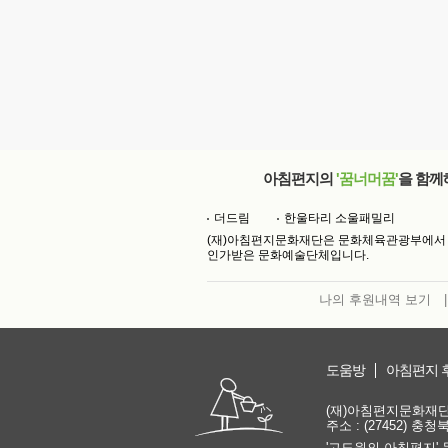
아침편지의
'꿈너머꿈'
을 함께
더드림
한울타리 소울패밀리
(재)아침편지문화재단은 문화체육관광부에서
인가받은 문화예술단체입니다.
나의 후원내역 보기
|
도움방
아침편지 
(재)아침편지문화재단 | 
주소 : (27452) 충
'고도원의 아침편지' 