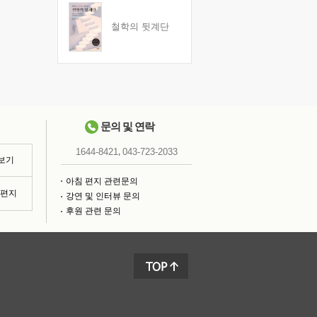
철학의 뒷계단
문의 및 연락
,
1644-8421
043-723-2033
 보기
아침 편지 관련문의
침편지
강연 및 인터뷰 문의
후원 관련 문의