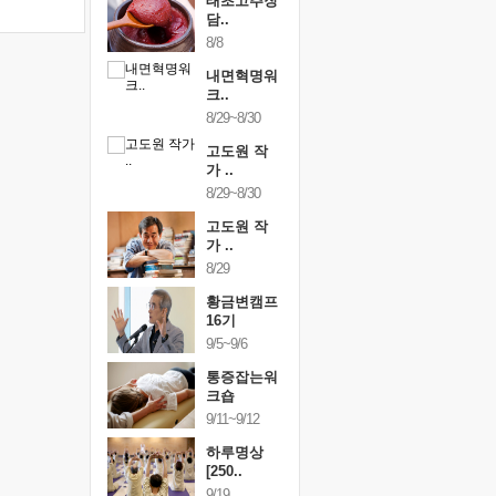
행복한가족
태초고추장
행복한가
여행
담..
여행
24~9/26
8/8
9/24~9/26
건강명상법
내면혁명워
건강명상
..
크..
스..
/9~10/10
8/29~8/30
10/9~10/10
내면혁명워
고도원 작
내면혁명
..
가 ..
크..
/17~10/18
8/29~8/30
10/17~10/18
황금변캠프
고도원 작
황금변캠
7기
가 ..
17기
/30~10/31
8/29
10/30~10/31
통증잡는워
황금변캠프
통증잡는
크숍
16기
크숍
/7~11/8
9/5~9/6
11/7~11/8
내면혁명워
통증잡는워
내면혁명
..
크숍
크..
/12~12/13
9/11~9/12
12/12~12/13
하루명상
[250..
9/19