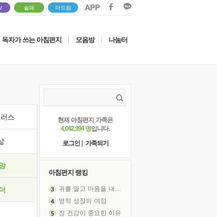
V
솔패
더드림
독자가 쓰는 아침편지
모음방
나눔터
|
|
이러스
현재 아침편지 가족은
4,042,994 명
입니다.
삶
로그인
|
가족되기
망
아침편지 랭킹
귀를 열고 마음을 내어주고
더
영적 성장의 여정
장 건강이 중요한 이유