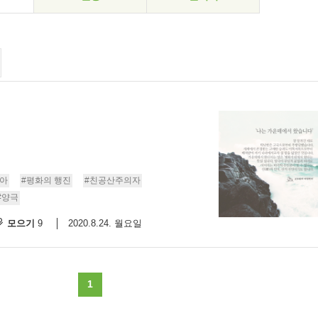
아
#평화의 행진
#친공산주의자
#양극
모으기
2020.8.24. 월요일
9
1