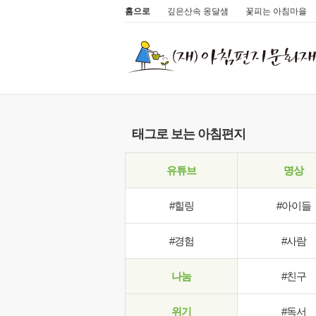
홈으로
깊은산속 옹달샘
꽃피는 아침마을
태그로 보는 아침편지
유튜브
명상
#힐링
#아이들
#경험
#사람
나눔
#친구
위기
#독서