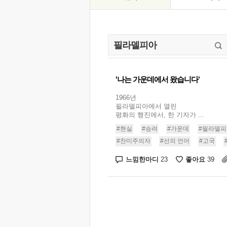
'나는 가운데에서 왔습니다'
1966년
필라델피아에서 열린
평화의 행진에서, 한 기자가 ...
#현실
#승려
#가운데
#필라델피
#찬미주의자
#선의 언어
#고국
느낌한마디
좋아요
23
39