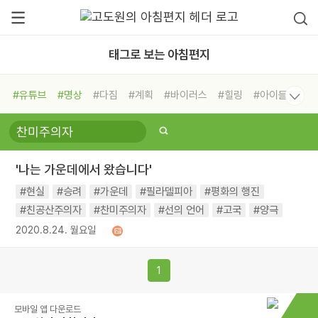
태그로 보는 아침편지
#유튜브
#명상
#다짐
#계획
#바이러스
#힐링
#아이들
#비전캠프
#독서캠프
#삶
#경험
#사람
#도움
#선택
#희망
#나눔
#친구
#링컨학교
#극복
#리더
#위기
'나는 가운데에서 왔습니다'
#독서
#건강
#면역력
#현실
#승려
#가운데
#필라델피아
#평화의 행진
#친공산주의자
#찬미주의자
#선의 언어
#고국
#양극
2020.8.24. 월요일
1
모바일 앱 다운로드