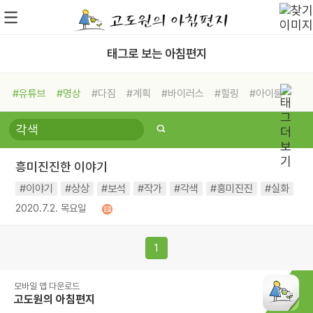
태그로 보는 아침편지
#유튜브
#명상
#다짐
#계획
#바이러스
#힐링
#아이들
#비전캠프
#독서캠프
#삶
#경험
#사람
#도움
#선택
#희망
#나눔
#친구
#링컨학교
#극복
#리더
#위기
흥미진진한 이야기
#독서
#건강
#면역력
#이야기
#상상
#보석
#작가
#각색
#흥미진진
#실화
2020.7.2. 목요일
1
모바일 앱 다운로드
고도원의 아침편지