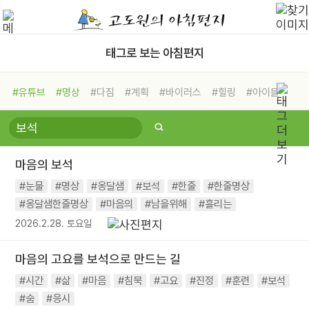
태그로 보는 아침편지
#유튜브
#명상
#다짐
#계획
#바이러스
#힐링
#아이들
#비전캠프
#독서캠프
#삶
#경험
#사람
#도움
#선택
#희망
#나눔
#친구
#링컨학교
#극복
#리더
#위기
마음의 보석
#독서
#건강
#면역력
#눈물
#명상
#옹달샘
#보석
#한줄
#한줄명상
#옹달샘한줄명상
#마음의
#남을위해
#흘리는
2026.2.28. 토요일
마음의 고요를 보석으로 만드는 길
#시간
#삶
#마음
#침묵
#고요
#진정
#훈련
#보석
#숨
#응시