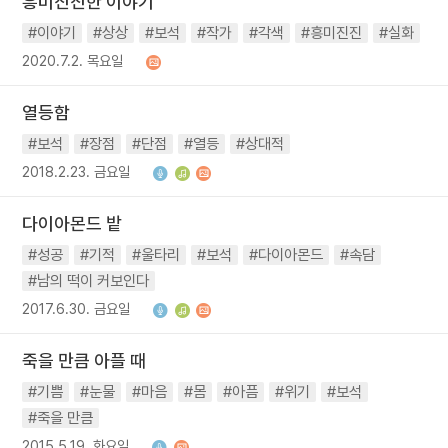
흥미진진한 이야기
#이야기
#상상
#보석
#작가
#각색
#흥미진진
#실화
2020.7.2. 목요일
열등함
#보석
#장점
#단점
#열등
#상대적
2018.2.23. 금요일
다이아몬드 밭
#성공
#기적
#울타리
#보석
#다이아몬드
#속담
#남의 떡이 커보인다
2017.6.30. 금요일
죽을 만큼 아플 때
#기쁨
#눈물
#마음
#몸
#아픔
#위기
#보석
#죽을 만큼
2015.5.19. 화요일