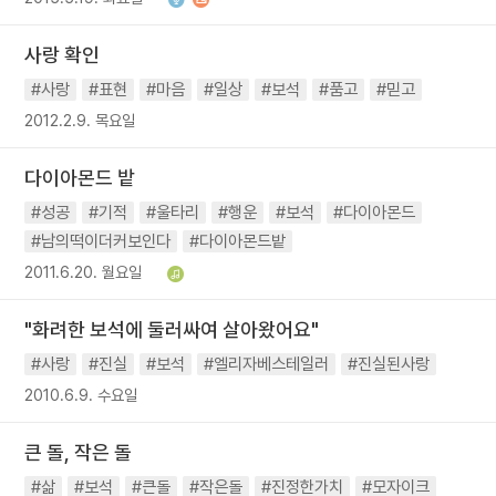
사랑 확인
#사랑
#표현
#마음
#일상
#보석
#품고
#믿고
2012.2.9. 목요일
다이아몬드 밭
#성공
#기적
#울타리
#행운
#보석
#다이아몬드
#남의떡이더커보인다
#다이아몬드밭
2011.6.20. 월요일
"화려한 보석에 둘러싸여 살아왔어요"
#사랑
#진실
#보석
#엘리자베스테일러
#진실된사랑
2010.6.9. 수요일
큰 돌, 작은 돌
#삶
#보석
#큰돌
#작은돌
#진정한가치
#모자이크