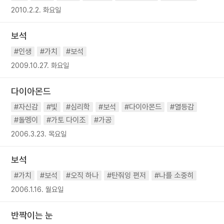
2010.2.2. 화요일
보석
#인생
#가치
#보석
2009.10.27. 화요일
다이아몬드
#자신감
#빛
#심리학
#보석
#다이아몬드
#열등감
#돌멩이
#가토 다이조
#가공
2006.3.23. 목요일
보석
#가치
#보석
#오직 하나
#탄줘잉 편저
#나를 소중히
2006.1.16. 월요일
반짝이는 눈