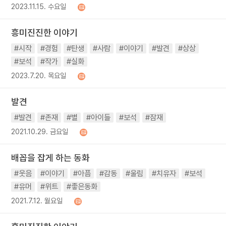
2023.11.15. 수요일
흥미진진한 이야기
#시작
#경험
#탄생
#사람
#이야기
#발견
#상상
#보석
#작가
#실화
2023.7.20. 목요일
발견
#발견
#존재
#별
#아이들
#보석
#잠재
2021.10.29. 금요일
배꼽을 잡게 하는 동화
#웃음
#이야기
#아픔
#감동
#울림
#치유자
#보석
#유머
#위트
#좋은동화
2021.7.12. 월요일