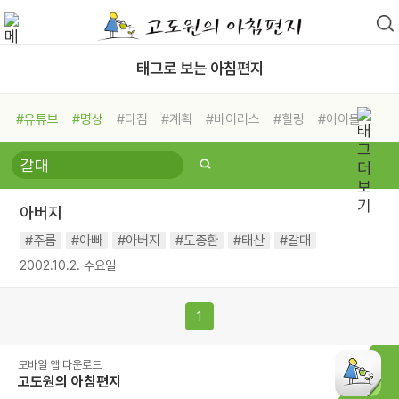
태그로 보는 아침편지
#유튜브
#명상
#다짐
#계획
#바이러스
#힐링
#아이들
#비전캠프
#독서캠프
#삶
#경험
#사람
#도움
#선택
#희망
#나눔
#친구
#링컨학교
#극복
#리더
#위기
아버지
#독서
#건강
#면역력
#주름
#아빠
#아버지
#도종환
#태산
#갈대
2002.10.2. 수요일
1
모바일 앱 다운로드
고도원의 아침편지