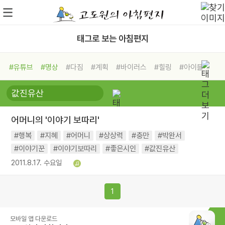
태그로 보는 아침편지
#유튜브
#명상
#다짐
#계획
#바이러스
#힐링
#아이들
#비전캠프
#독서캠프
#삶
#경험
#사람
#도움
#선택
#희망
#나눔
#친구
#링컨학교
#극복
#리더
#위기
어머니의 '이야기 보따리'
#독서
#건강
#면역력
#행복
#지혜
#어머니
#상상력
#충만
#박완서
#이야기꾼
#이야기보따리
#좋은시인
#값진유산
2011.8.17. 수요일
1
모바일 앱 다운로드