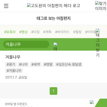
태그로 보는 아침편지
#유튜브
#명상
#다짐
#계획
#바이러스
#힐링
#아이들
#비전캠프
#독서캠프
#삶
#경험
#사람
#도움
#선택
#희망
#나눔
#친구
#링컨학교
#극복
#리더
#위기
겨울나무
#독서
#건강
#면역력
#용기
#나무
#새싹
#맨몸
#깊은산속 옹달샘
#겨울나무
2011.1.7. 금요일
1
모바일 앱 다운로드