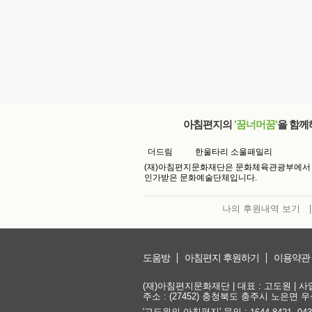
아침편지의
'꿈너머꿈'
을 함께
더드림
한울타리 소울패밀리
(재)아침편지문화재단은 문화체육관광부에서
인가받은 문화예술단체입니다.
나의 후원내역 보기
|
도움방
아침편지 후원하기
이용약관
(재)아침편지문화재단 | 대표 : 고도원 | 사업자
주소 : (27452) 충청북도 충주시 노은면 우성
'고도원의 아침편지' 문의 :
,