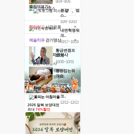
9/24~9/26
캘린더보기+
건강명상법
스..
10/9~10/10
힐링허그
사감포옹
>
내면혁명워
크..
예술치유
걷기명상
>
10/17~10/18
황금변캠프
'옹달샘의 꽃'
자원봉사
17기
10/30~10/31
· 청년 자원봉사
· 금빛청년 자원봉사
통증잡는워
크숍
· 음식연구 자원봉사
11/7~11/8
내면혁명워
크..
12/12~12/13
2026 말복 보양대전
최대
74%할인