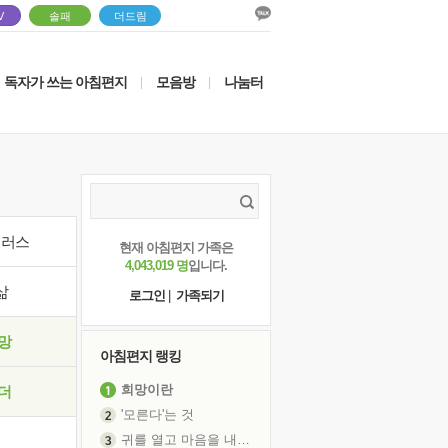
V
솔패
더드림
독자가 쓰는 아침편지
모음방
나눔터
|
|
이러스
현재 아침편지 가족은
4,043,019 명
입니다.
삶
로그인
|
가족되기
망
아침편지 랭킹
희망이란
더
'모른다'는 것
귀를 열고 마음을 내어주고