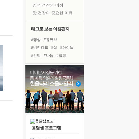
영적 성장의 여정
장 건강이 중요한 이유
신의 음성을 듣는다
흙이 된 몸으로 출근하는 여자
태그로 보는 아침편지
극과 극의 양 끝단
#명상
#유튜브
내가 '나다움'을 찾는 길
#비전캠프
#삶
#아이들
피해 갈 수 없는 사건들
#선택
#나눔
#힐링
처음 손을 잡았던 날
#경험
#다짐
#위기
꿈이 실제가 되는 것
#독서
#독서캠프
#계획
더 나은 세상을 위한
'말 타는 법'을 먼저
몸·마음·영혼의 힐링공동체
#면역력
#건강
졸업식 사진을 보며
한울타리 소울패밀리
#바이러스
#사람
#친구
극심한 변비, 어깨결림, 수면 장애
#극복
#희망
#리더
아픈 아버지를 위한 공간 설계
#도움
#링컨학교
슬럼프
보고 싶은 어머니
유년 시절의 부산 영도 바다
옹달샘 프로그램
못된 꼰대들