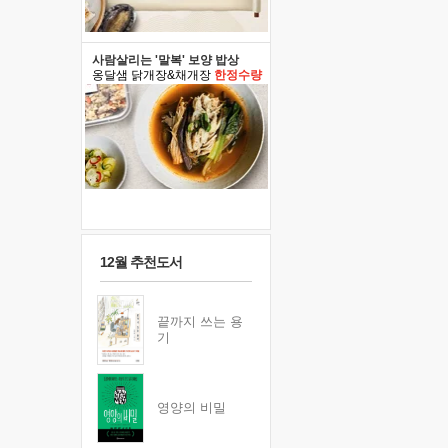
사람살리는 '말복' 보양 밥상
옹달샘 닭개장&채개장
한정수량
12월 추천도서
끝까지 쓰는 용
기
영양의 비밀