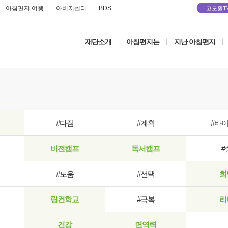
아침편지 여행
아버지센터
BDS
고도원T
재단소개
아침편지는
지난 아침편지
|
|
|
#다짐
#계획
#바
비전캠프
독서캠프
#
#도움
#선택
희
링컨학교
#극복
리
건강
면역력