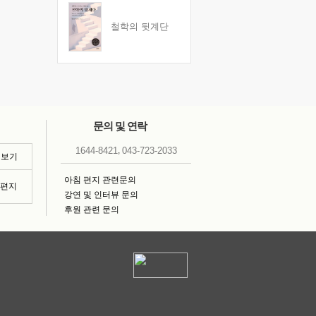
철학의 뒷계단
문의 및 연락
,
1644-8421
043-723-2033
 보기
아침 편지 관련문의
침편지
강연 및 인터뷰 문의
후원 관련 문의