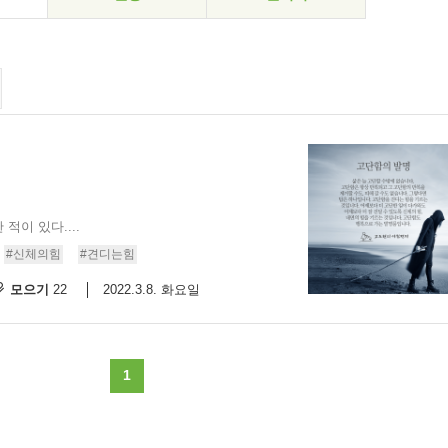
이 있다....
#신체의힘
#견디는힘
모으기
2022.3.8. 화요일
22
1