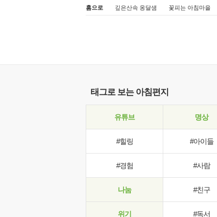
홈으로
깊은산속 옹달샘
꽃피는 아침마을
태그로 보는 아침편지
유튜브
명상
#힐링
#아이들
#경험
#사람
나눔
#친구
위기
#독서