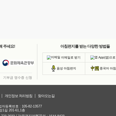
해 주세요!
아침편지를 받는 다양한 방법들
이메일로 받기
App(앱)으로
음성 아침편지
중국어 아
기부금 영수증 신청
개인정보 처리방침
찾아오는길
등록번호 : 105-82-13577
1길 201-61,1층
/ '아침편지여행'문의 :