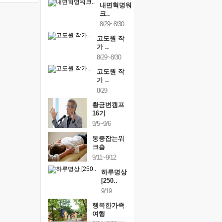
내면혁명워
크..
8/29~8/30
고도원 작
가 ..
8/29~8/30
고도원 작
가 ..
8/29
황금변캠프
16기
9/5~9/6
통증잡는워
크숍
9/11~9/12
하루명상
[250..
9/19
행복한가족
여행