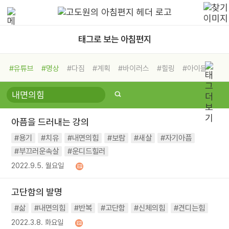
태그로 보는 아침편지
#유튜브
#명상
#다짐
#계획
#바이러스
#힐링
#아이들
#비전캠프
#독서캠프
#삶
#경험
#사람
#도움
#선택
#희망
#나눔
#친구
#링컨학교
#극복
#리더
#위기
아픔을 드러내는 강의
#독서
#건강
#면역력
#용기
#치유
#내면의힘
#보람
#새살
#자기아픔
#부끄러운속살
#운디드힐러
2022.9.5. 월요일
고단함의 발명
#삶
#내면의힘
#반복
#고단함
#신체의힘
#견디는힘
2022.3.8. 화요일