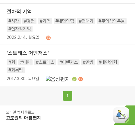
절차적 기억
#시간
#경험
#기억
#내면의힘
#연대기
#무의식의우물
#절차적기억
2022.2.14. 월요일
'스트레스 어벤저스'
#힘
#내면
#스트레스
#어벤저스
#만병
#내면의힘
#회복력
2017.3.30. 목요일
1
모바일 앱 다운로드
고도원의 아침편지