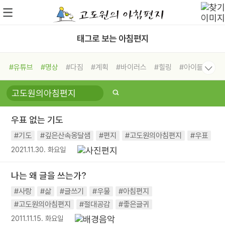
태그로 보는 아침편지
#유튜브
#명상
#다짐
#계획
#바이러스
#힐링
#아이들
#비전캠프
#독서캠프
#삶
#경험
#사람
#도움
#선택
#희망
#나눔
#친구
#링컨학교
#극복
#리더
#위기
우표 없는 기도
#독서
#건강
#면역력
#기도
#깊은산속옹달샘
#편지
#고도원의아침편지
#우표
2021.11.30. 화요일
나는 왜 글을 쓰는가?
#사랑
#삶
#글쓰기
#우물
#아침편지
#고도원의아침편지
#절대공감
#좋은글귀
2011.11.15. 화요일