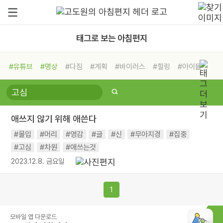
태그로 보는 아침편지
#유튜브
#명상
#다짐
#계획
#바이러스
#힐링
#아이들
#비전캠프
#독서캠프
#삶
#경험
#사람
#도움
#선택
#희망
#나눔
#친구
#링컨학교
#극복
#리더
#위기
애쓰지 않기 위해 애쓴다
#독서
#건강
#면역력
#몰입
#머리
#영감
#글
#신
#무아지경
#집중
#고심
#차원
#애쓰는것
2023.12.8. 금요일
1
모바일 앱 다운로드