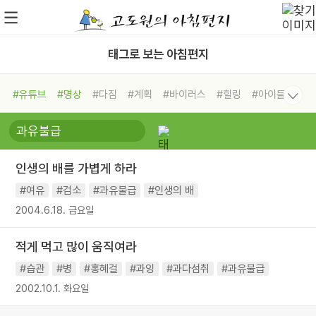
태그로 보는 아침편지
#유튜브
#명상
#다짐
#계획
#바이러스
#힐링
#아이들
#비전캠프
#독서캠프
#삶
#경험
#사람
#도움
#선택
#희망
#나눔
#친구
#링컨학교
#극복
#리더
#위기
인생의 배를 가볍게 하라
#독서
#건강
#면역력
#여유
#검소
#과유불급
#인생의 배
2004.6.18. 금요일
적게 먹고 많이 움직여라
#습관
#병
#홍혜걸
#과잉
#과다섬취
#과유불급
2002.10.1. 화요일