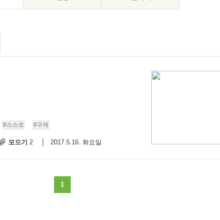
#스스로
#구제
모으기
2017.5.16. 화요일
2
1