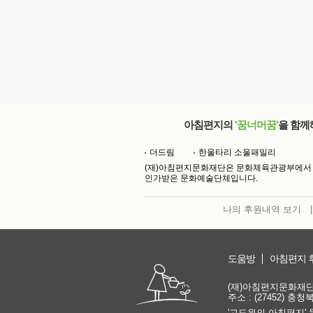
아침편지의
'꿈너머꿈'
을 함께
더드림
한울타리 소울패밀리
(재)아침편지문화재단은 문화체육관광부에서
인가받은 문화예술단체입니다.
나의 후원내역 보기
|
도움방
아침편지 
(재)아침편지문화재단 | 
주소 : (27452) 충
'고도원의 아침편지' 