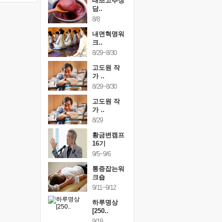
행복한가족
태초고추장
행복한가
여행
담..
여행
24~9/26
8/8
9/24~9/26
링컨학교
내면혁명워
링컨학교
니..
크..
미니..
/3~10/5
8/29~8/30
10/3~10/5
건강명상법
고도원 작
건강명상
..
가 ..
스..
/9~10/10
8/29~8/30
10/9~10/10
내면혁명워
고도원 작
내면혁명
..
가 ..
크..
/17~10/18
8/29
10/17~10/18
황금변캠프
황금변캠프
황금변캠
7기
16기
17기
/30~10/31
9/5~9/6
10/30~10/31
통증잡는워
통증잡는워
통증잡는
크숍
크숍
크숍
/7~11/8
9/11~9/12
11/7~11/8
내면혁명워
하루명상
내면혁명
..
[250..
크..
/12~12/13
9/19
12/12~12/13