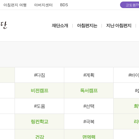
아침편지 여행
아버지센터
BDS
고도원T
재단소개
아침편지는
지난 아침편지
|
|
|
#다짐
#계획
#바
비전캠프
독서캠프
#
#도움
#선택
희
링컨학교
#극복
리
건강
면역력