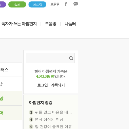
V
솔패
더드림
독자가 쓰는 아침편지
모음방
나눔터
|
|
이러스
현재 아침편지 가족은
4,043,016 명
입니다.
삶
로그인
|
가족되기
망
아침편지 랭킹
귀를 열고 마음을 내어주고
더
영적 성장의 여정
장 건강이 중요한 이유