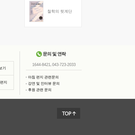
철학의 뒷계단
문의 및 연락
,
1644-8421
043-723-2033
 보기
아침 편지 관련문의
침편지
강연 및 인터뷰 문의
후원 관련 문의