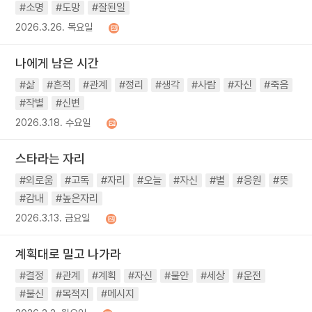
#소명
#도망
#잘된일
2026.3.26. 목요일
나에게 남은 시간
#삶
#흔적
#관계
#정리
#생각
#사람
#자신
#죽음
#작별
#신변
2026.3.18. 수요일
스타라는 자리
#외로움
#고독
#자리
#오늘
#자신
#별
#응원
#뜻
#감내
#높은자리
2026.3.13. 금요일
계획대로 밀고 나가라
#결정
#관계
#계획
#자신
#불안
#세상
#운전
#불신
#목적지
#메시지