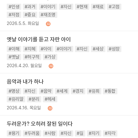
#인생
#과거
#이야기
#자신
#현재
#재료
#고점
#저점
#즁요
#재조명
2026.5.5. 화요일
옛날 이야기를 듣고 자란 아이
#이해
#지혜
#아이
#이야기
#자신
#세상
#성장
#옛날
#허구적
#가상
2026.4.20. 월요일
음악과 내가 하나
#명상
#자신
#음악
#세계
#경지
#유희
#통합
#유리알
#분리
#헤세
2026.4.16. 목요일
두려운가? 오히려 잘된 일이다
#용기
#두려움
#사람
#자신
#길
#자기
#자각