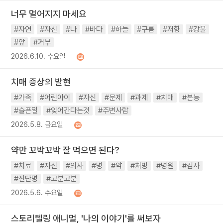
너무 멀어지지 마세요
#자연
#자신
#나
#바다
#하늘
#구름
#저항
#강물
#앞
#거부
2026.6.10. 수요일
치매 증상의 발현
#가족
#어린아이
#자신
#문제
#과제
#치매
#본능
#슬픈일
#잊어간다는것
#주변사람
2026.5.8. 금요일
약만 꼬박꼬박 잘 먹으면 된다?
#치료
#자신
#의사
#병
#약
#처방
#병원
#검사
#진단명
#고분고분
2026.5.6. 수요일
스토리텔링 애니멀, '나의 이야기'를 써보자