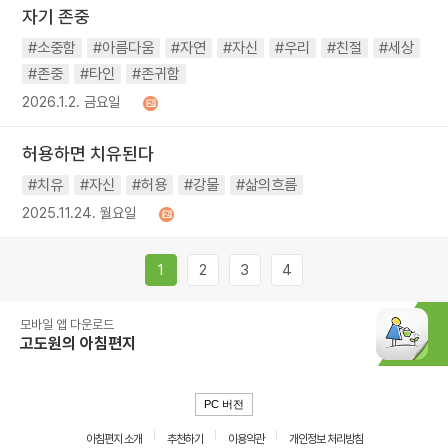
자기 존중
#소중함
#아름다움
#자연
#자신
#우리
#친절
#세상
#존중
#타인
#존귀함
2026.1.2. 금요일
허용하면 치유된다
#치유
#자신
#허용
#강물
#삶의흐름
2025.11.24. 월요일
1
2
3
4
모바일 앱 다운로드
고도원의 아침편지
PC 버전
아침편지 소개
추천하기
이용약관
개인정보 처리방침