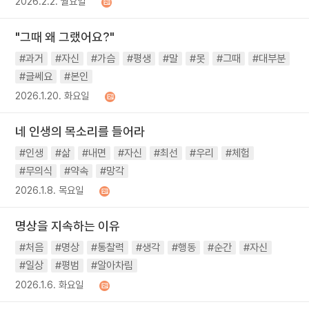
2026.2.2. 월요일
"그때 왜 그랬어요?"
#과거
#자신
#가슴
#평생
#말
#못
#그때
#대부분
#글쎄요
#본인
2026.1.20. 화요일
네 인생의 목소리를 들어라
#인생
#삶
#내면
#자신
#최선
#우리
#체험
#무의식
#약속
#망각
2026.1.8. 목요일
명상을 지속하는 이유
#처음
#명상
#통찰력
#생각
#행동
#순간
#자신
#일상
#평범
#알아차림
2026.1.6. 화요일