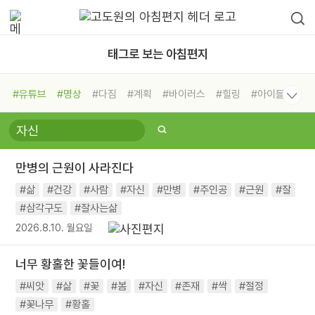
태그로 보는 아침편지
#유튜브
#명상
#다짐
#계획
#바이러스
#힐링
#아이들
#비전캠프
#독서캠프
#삶
#경험
#사람
#도움
#선택
#희망
#나눔
#친구
#링컨학교
#극복
#리더
#위기
만병의 근원이 사라진다
#독서
#건강
#면역력
#삶
#건강
#사람
#자신
#만병
#주인공
#근원
#잘
#삼각구도
#잘사는삶
2026.8.10. 월요일
너무 황홀한 꽃들이여!
#씨앗
#삶
#꽃
#봄
#자신
#존재
#싹
#절정
#꽃나무
#황홀