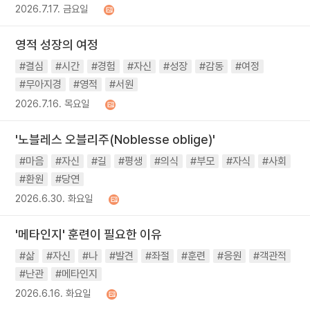
2026.7.17. 금요일
영적 성장의 여정
#결심
#시간
#경험
#자신
#성장
#감동
#여정
#무아지경
#영적
#서원
2026.7.16. 목요일
'노블레스 오블리주(Noblesse oblige)'
#마음
#자신
#길
#평생
#의식
#부모
#자식
#사회
#환원
#당연
2026.6.30. 화요일
'메타인지' 훈련이 필요한 이유
#삶
#자신
#나
#발견
#좌절
#훈련
#응원
#객관적
#난관
#메타인지
2026.6.16. 화요일