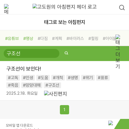
태그로 보는 아침편지
#유튜브
#명상
#다짐
#계획
#바이러스
#힐링
#아이들
#비전캠프
#독서캠프
#삶
#경험
#사람
#도움
#선택
#희망
#나눔
#친구
#링컨학교
#극복
#리더
#위기
구조선이 보인다!
#독서
#건강
#면역력
#고독
#인생
#도움
#개척
#생명
#위기
#표류
#죽음
#망망대해
#구조선
2025.2.18. 화요일
1
모바일 앱 다운로드