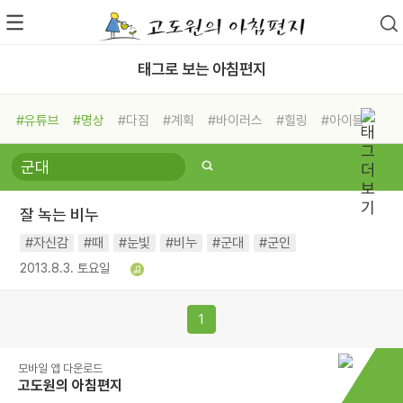
태그로 보는 아침편지
#유튜브
#명상
#다짐
#계획
#바이러스
#힐링
#아이들
#비전캠프
#독서캠프
#삶
#경험
#사람
#도움
#선택
#희망
#나눔
#친구
#링컨학교
#극복
#리더
#위기
잘 녹는 비누
#독서
#건강
#면역력
#자신감
#때
#눈빛
#비누
#군대
#군인
2013.8.3. 토요일
1
모바일 앱 다운로드
고도원의 아침편지