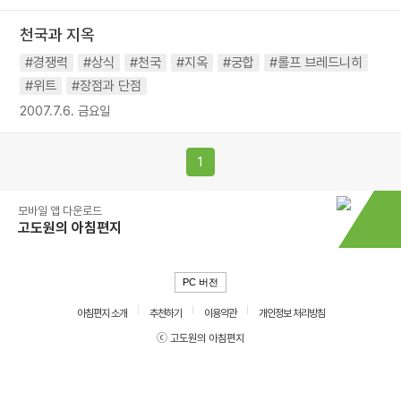
천국과 지옥
#경쟁력
#상식
#천국
#지옥
#궁합
#롤프 브레드니히
#위트
#장점과 단점
2007.7.6. 금요일
1
모바일 앱 다운로드
고도원의 아침편지
PC 버전
아침편지 소개
추천하기
이용약관
개인정보 처리방침
ⓒ 고도원의 아침편지