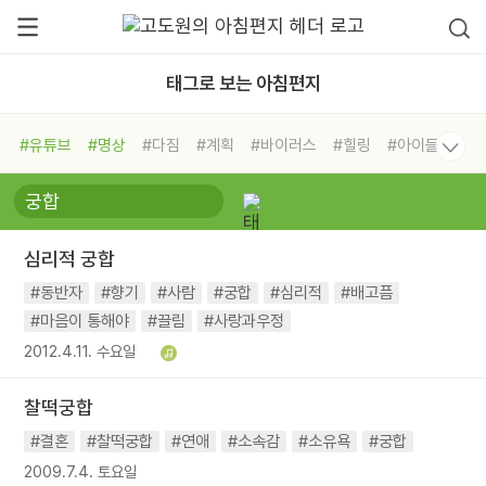
태그로 보는 아침편지
#유튜브
#명상
#다짐
#계획
#바이러스
#힐링
#아이들
#비전캠프
#독서캠프
#삶
#경험
#사람
#도움
#선택
#희망
#나눔
#친구
#링컨학교
#극복
#리더
#위기
심리적 궁합
#독서
#건강
#면역력
#동반자
#향기
#사람
#궁합
#심리적
#배고픔
#마음이 통해야
#끌림
#사랑과우정
2012.4.11. 수요일
찰떡궁합
#결혼
#찰떡궁합
#연애
#소속감
#소유욕
#궁합
2009.7.4. 토요일