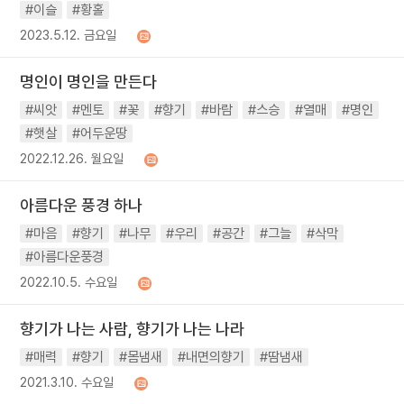
#이슬
#황홀
2023.5.12. 금요일
명인이 명인을 만든다
#씨앗
#멘토
#꽃
#향기
#바람
#스승
#열매
#명인
#햇살
#어두운땅
2022.12.26. 월요일
아름다운 풍경 하나
#마음
#향기
#나무
#우리
#공간
#그늘
#삭막
#아름다운풍경
2022.10.5. 수요일
향기가 나는 사람, 향기가 나는 나라
#매력
#향기
#몸냄새
#내면의향기
#땀냄새
2021.3.10. 수요일