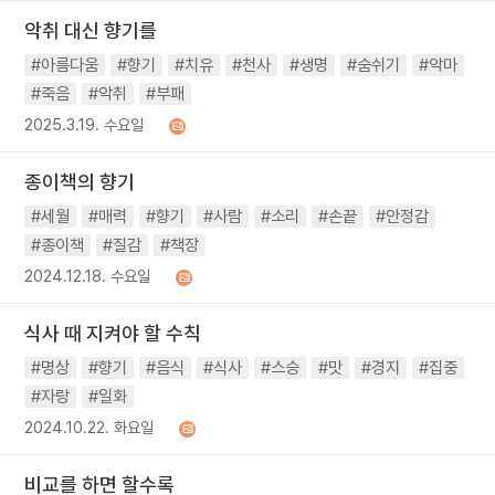
악취 대신 향기를
#아름다움
#향기
#치유
#천사
#생명
#숨쉬기
#악마
#죽음
#악취
#부패
2025.3.19. 수요일
종이책의 향기
#세월
#매력
#향기
#사람
#소리
#손끝
#안정감
#종이책
#질감
#책장
2024.12.18. 수요일
식사 때 지켜야 할 수칙
#명상
#향기
#음식
#식사
#스승
#맛
#경지
#집중
#자랑
#일화
2024.10.22. 화요일
비교를 하면 할수록