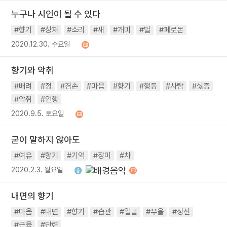
누구나 시인이 될 수 있다
#향기
#상처
#소리
#새
#개미
#벌
#페로몬
2020.12.30. 수요일
향기와 악취
#배려
#정
#겸손
#마음
#향기
#행동
#사람
#싫증
#악취
#언행
2020.9.5. 토요일
굳이 말하지 않아도
#여유
#향기
#기억
#장미
#차
2020.2.3. 월요일
내면의 향기
#마음
#내면
#향기
#습관
#얼굴
#우울
#정신
#근육
#단련