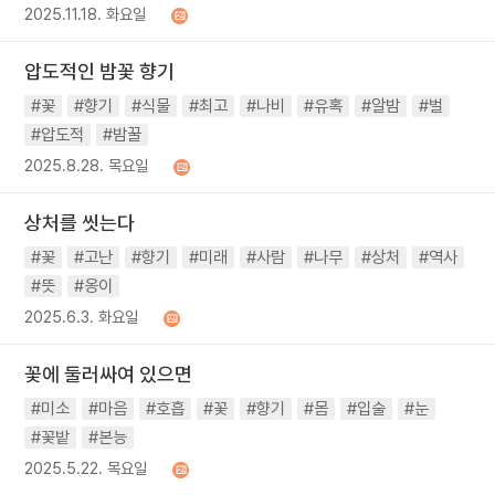
2025.11.18. 화요일
압도적인 밤꽃 향기
#꽃
#향기
#식물
#최고
#나비
#유혹
#알밤
#벌
#압도적
#밤꿀
2025.8.28. 목요일
상처를 씻는다
#꽃
#고난
#향기
#미래
#사람
#나무
#상처
#역사
#뜻
#옹이
2025.6.3. 화요일
꽃에 둘러싸여 있으면
#미소
#마음
#호흡
#꽃
#향기
#몸
#입술
#눈
#꽃밭
#본능
2025.5.22. 목요일