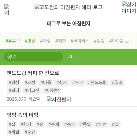
태그로 보는 아침편지
#유튜브
#명상
#다짐
#계획
#바이러스
#힐링
#아이들
#비전캠프
#독서캠프
#삶
#경험
#사람
#도움
#선택
#희망
#나눔
#친구
#링컨학교
#극복
#리더
#위기
핸드드립 커피 한 잔으로
#독서
#건강
#면역력
#명상
#과정
#마음
#향기
#도구
#핸드드립
#일종
#필터
#머그잔
#아쉬람
2026.3.10. 화요일
평범 속의 비범
#삶
#향기
#숲
#존재
#속도
#특별
#비범
#철
#색깔
#오묘