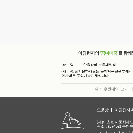
아침편지의
'꿈너머꿈'
을 함께
더드림
한울타리 소울패밀리
(재)아침편지문화재단은 문화체육관광부에서
인가받은 문화예술단체입니다.
나의 후원내역 보기
|
도움방
아침편지 
(재)아침편지문화재단 | 
주소 : (27452) 충
'고도원의 아침편지' 