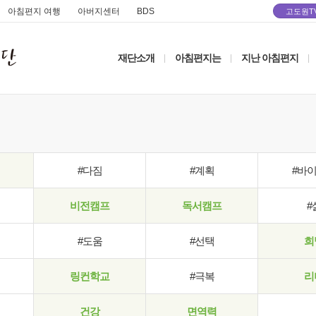
아침편지 여행
아버지센터
BDS
고도원T
재단소개
아침편지는
지난 아침편지
|
|
|
#다짐
#계획
#바
비전캠프
독서캠프
#
#도움
#선택
희
링컨학교
#극복
리
건강
면역력