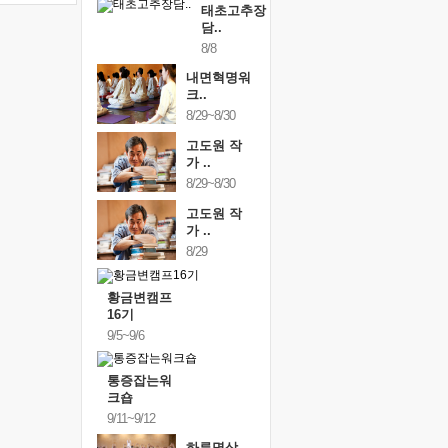
태초고추장
담..
8/8
내면혁명워
크..
8/29~8/30
고도원 작
가 ..
8/29~8/30
고도원 작
가 ..
8/29
황금변캠프
16기
9/5~9/6
통증잡는워
크숍
9/11~9/12
하루명상