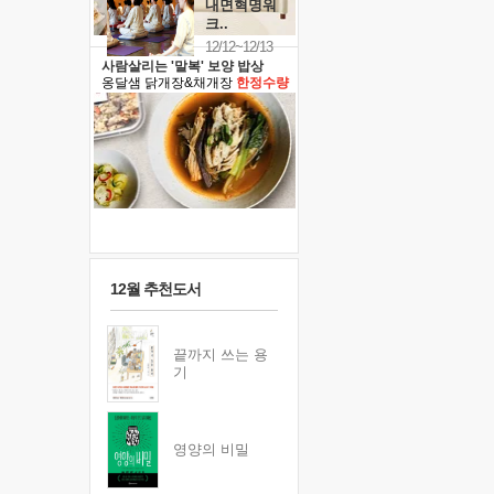
내면혁명워
크..
12/12~12/13
사람살리는 '말복' 보양 밥상
옹달샘 닭개장&채개장
한정수량
12월 추천도서
끝까지 쓰는 용
기
영양의 비밀