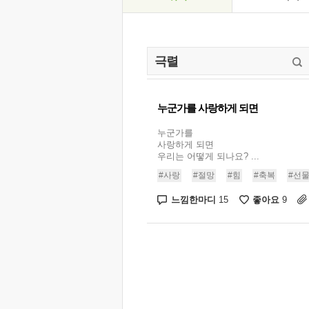
누군가를 사랑하게 되면
누군가를
사랑하게 되면
우리는 어떻게 되나요? ...
#사랑
#절망
#힘
#축복
#선
느낌한마디
좋아요
15
9