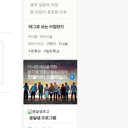
영적 성장의 여정
장 건강이 중요한 이유
신의 음성을 듣는다
흙이 된 몸으로 출근하는 여자
태그로 보는 아침편지
극과 극의 양 끝단
#사람
#아이들
내가 '나다움'을 찾는 길
#바이러스
#위기
#나눔
피해 갈 수 없는 사건들
#유튜브
#링컨학교
처음 손을 잡았던 날
#극복
#명상
#건강
꿈이 실제가 되는 것
#희망
#계획
#선택
더 나은 세상을 위한
'말 타는 법'을 먼저
몸·마음·영혼의 힐링공동체
#도움
#면역력
#삶
졸업식 사진을 보며
한울타리 소울패밀리
#독서
#힐링
#비전캠프
아픈 아버지를 위한 공간 설계
#리더
#다짐
#독서캠프
극심한 변비, 어깨결림, 수면 장애
#친구
#경험
보고 싶은 어머니
유년 시절의 부산 영도 바다
못된 꼰대들
옹달샘 프로그램
거울 속의 나