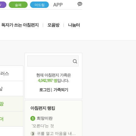
V
솔패
더드림
독자가 쓰는 아침편지
모음방
나눔터
|
|
이러스
현재 아침편지 가족은
4,042,997 명
입니다.
삶
로그인
|
가족되기
망
아침편지 랭킹
희망이란
더
'모른다'는 것
귀를 열고 마음을 내어주고