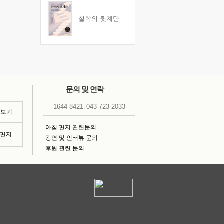
철학의 뒷계단
문의 및 연락
,
1644-8421
043-723-2033
 보기
아침 편지 관련문의
침편지
강연 및 인터뷰 문의
후원 관련 문의