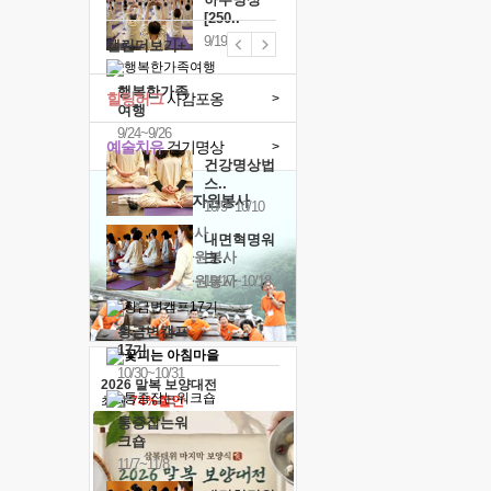
[250..
9/19
캘린더보기+
행복한가족
힐링허그
사감포옹
>
여행
9/24~9/26
예술치유
걷기명상
>
건강명상법
스..
'옹달샘의 꽃'
자원봉사
10/9~10/10
· 청년 자원봉사
내면혁명워
· 금빛청년 자원봉사
크..
· 음식연구 자원봉사
10/17~10/18
황금변캠프
17기
10/30~10/31
2026 말복 보양대전
최대
74%할인
통증잡는워
크숍
11/7~11/8