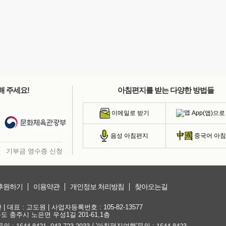
해 주세요!
아침편지를 받는 다양한 방법들
App(앱)으로
이메일로 받기
음성 아침편지
중국어 아
기부금 영수증 신청
후원하기
이용약관
개인정보 처리방침
찾아오는길
대표 : 고도원 | 사업자등록번호 : 105-82-13577
청북도 충주시 노은면 우성1길 201-61,1층
문의 :
,
/ '아침편지여행'문의 :