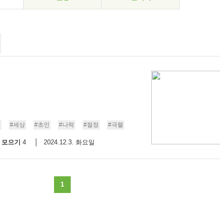
물
#세상
#초인
#나락
#절정
#극렬
모으기
2024.12.3. 화요일
4
1