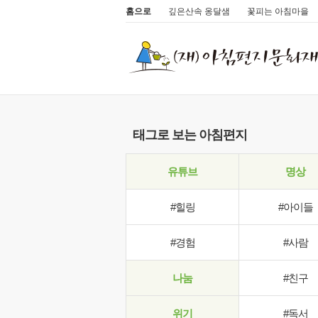
홈으로
깊은산속 옹달샘
꽃피는 아침마을
태그로 보는 아침편지
유튜브
명상
#힐링
#아이들
#경험
#사람
나눔
#친구
위기
#독서