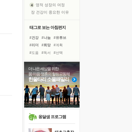
영적 성장의 여정
장 건강이 중요한 이유
신의 음성을 듣는다
흙이 된 몸으로 출근하는 여자
태그로 보는 아침편지
극과 극의 양 끝단
#건강
#나눔
#유튜브
내가 '나다움'을 찾는 길
#리더
#희망
#계획
피해 갈 수 없는 사건들
#도움
#독서
#선택
처음 손을 잡았던 날
#극복
#면역력
#다짐
꿈이 실제가 되는 것
#비전캠프
#사람
더 나은 세상을 위한
'말 타는 법'을 먼저
몸·마음·영혼의 힐링공동체
#바이러스
#삶
#힐링
졸업식 사진을 보며
한울타리 소울패밀리
#독서캠프
#친구
극심한 변비, 어깨결림, 수면 장애
#아이들
#링컨학교
아픈 아버지를 위한 공간 설계
#명상
#경험
#위기
보고 싶은 어머니
유년 시절의 부산 영도 바다
못된 꼰대들
옹달샘 프로그램
거울 속의 나