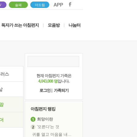
V
솔패
더드림
독자가 쓰는 아침편지
모음방
나눔터
|
|
이러스
현재 아침편지 가족은
4,043,008 명
입니다.
삶
로그인
|
가족되기
망
아침편지 랭킹
희망이란
더
'모른다'는 것
귀를 열고 마음을 내어주고