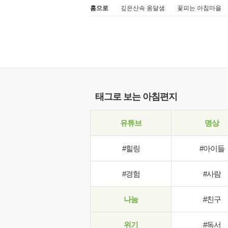
홈으로
깊은산속 옹달샘
꽃피는 아침마을
태그로 보는 아침편지
유튜브
명상
#힐링
#아이들
#경험
#사람
나눔
#친구
위기
#독서