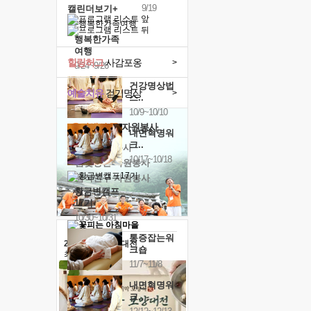
9/19
캘린더보기+
행복한가족
여행
힐링허그
사감포옹
>
9/24~9/26
건강명상법
예술치유
걷기명상
>
스..
10/9~10/10
'옹달샘의 꽃'
자원봉사
내면혁명워
크..
· 청년 자원봉사
10/17~10/18
· 금빛청년 자원봉사
· 음식연구 자원봉사
황금변캠프
17기
10/30~10/31
통증잡는워
2026 말복 보양대전
크숍
최대
74%할인
11/7~11/8
내면혁명워
크..