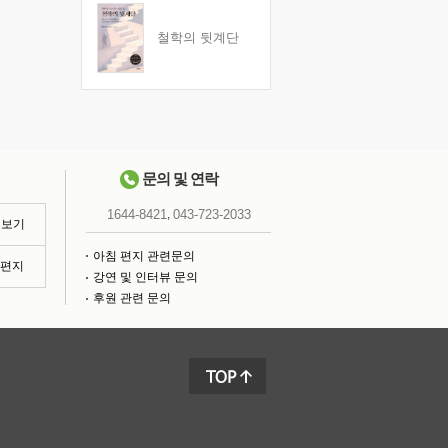
철학의 뒷계단
문의 및 연락
,
1644-8421
043-723-2033
 보기
아침 편지 관련문의
침편지
강연 및 인터뷰 문의
후원 관련 문의