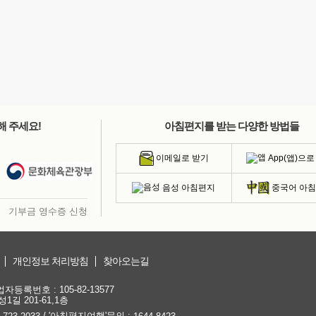
해 주세요!
아침편지를 받는 다양한 방법들
App(앱)으로
이메일로 받기
음성 아침편지
중국어 아
기부금 영수증 신청
개인정보 처리방침
찾아오는길
등록번호 : 105-82-13577
1길 201-61,1층
/ '아침편지여행'문의 :