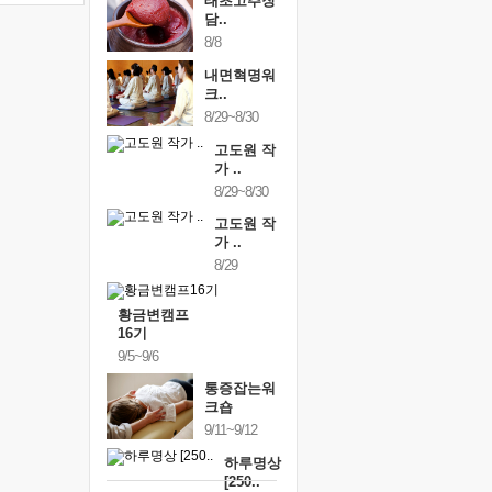
태초고추장
담..
8/8
내면혁명워
크..
8/29~8/30
고도원 작
가 ..
8/29~8/30
고도원 작
가 ..
8/29
황금변캠프
16기
9/5~9/6
통증잡는워
크숍
9/11~9/12
하루명상
[250..