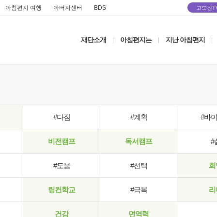
아침편지 여행
아버지센터
BDS
고도원T
재단소개
아침편지는
지난 아침편지
|
|
|
#다짐
#계획
#바
비전캠프
독서캠프
#
#도움
#선택
희
링컨학교
#극복
리
건강
면역력