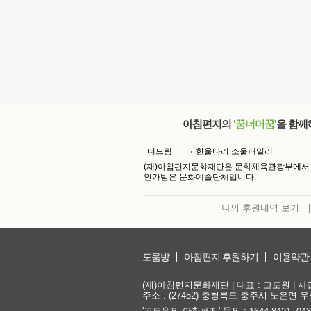
아침편지의
'꿈너머꿈'
을 함께
더드림
한울타리 소울패밀리
(재)아침편지문화재단은 문화체육관광부에서
인가받은 문화예술단체입니다.
나의 후원내역 보기
|
도움방
아침편지 후원하기
이용약관
(재)아침편지문화재단 | 대표 : 고도원 | 사업자
주소 : (27452) 충청북도 충주시 노은면 우성
'고도원의 아침편지' 문의 :
,