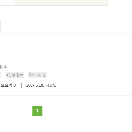
. ...
스
#인생 항로
#기도의 길
모으기
2007.5.18. 금요일
0
1