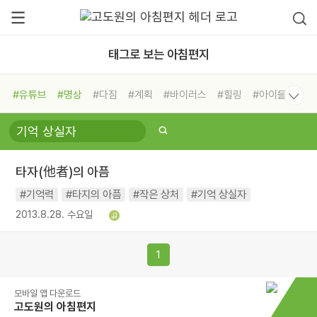
태그로 보는 아침편지
#유튜브
#명상
#다짐
#계획
#바이러스
#힐링
#아이들
#비전캠프
#독서캠프
#삶
#경험
#사람
#도움
#선택
#희망
#나눔
#친구
#링컨학교
#극복
#리더
#위기
#독서
#건강
#면역력
타자(他者)의 아픔
#기억력
#타지의 아픔
#작은 상처
#기억 상실자
2013.8.28. 수요일
1
모바일 앱 다운로드
고도원의 아침편지