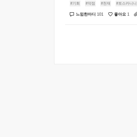
#기회
#약점
#천재
#토스카니니
느낌한마디
좋아요
101
1