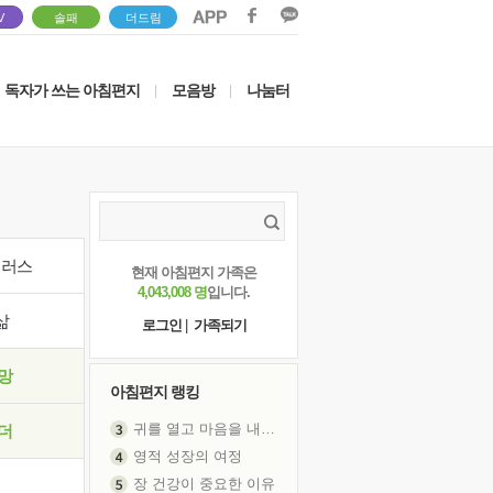
V
솔패
더드림
독자가 쓰는 아침편지
모음방
나눔터
|
|
이러스
현재 아침편지 가족은
4,043,008 명
입니다.
삶
로그인
|
가족되기
망
아침편지 랭킹
귀를 열고 마음을 내어주고
더
영적 성장의 여정
장 건강이 중요한 이유