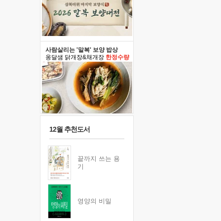
사람살리는 '말복' 보양 밥상
옹달샘 닭개장&채개장
한정수량
12월 추천도서
끝까지 쓰는 용
기
영양의 비밀