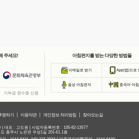
해 주세요!
아침편지를 받는 다양한 방법들
이메일로 받기
App(앱)으로
음성 아침편지
중국어 아
기부금 영수증 신청
후원하기
이용약관
개인정보 처리방침
찾아오는길
대표 : 고도원 | 사업자등록번호 : 105-82-13577
청북도 충주시 노은면 우성1길 201-61,1층
문의 :
,
/ '아침편지여행'문의 :