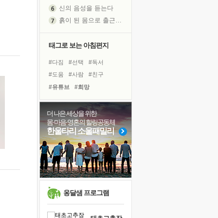
신의 음성을 듣는다
흙이 된 몸으로 출근하는 여자
극과 극의 양 끝단
내가 '나다움'을 찾는 길
태그로 보는 아침편지
피해 갈 수 없는 사건들
#다짐
#선택
#독서
처음 손을 잡았던 날
#도움
#사람
#친구
꿈이 실제가 되는 것
#유튜브
#희망
'말 타는 법'을 먼저
#링컨학교
#명상
#극복
졸업식 사진을 보며
#독서캠프
#아이들
더 나은 세상을 위한
아픈 아버지를 위한 공간 설계
몸·마음·영혼의 힐링공동체
#비전캠프
#리더
#계획
극심한 변비, 어깨결림, 수면 장애
한울타리 소울패밀리
#경험
#나눔
#힐링
보고 싶은 어머니
#위기
#건강
#면역력
유년 시절의 부산 영도 바다
#삶
#바이러스
못된 꼰대들
거울 속의 나
희망이란
옹달샘 프로그램
'모른다'는 것