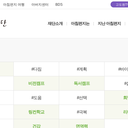
아침편지 여행
아버지센터
BDS
고도원T
재단소개
아침편지는
지난 아침편지
|
|
|
#다짐
#계획
#바
비전캠프
독서캠프
#
#도움
#선택
희
링컨학교
#극복
리
건강
면역력