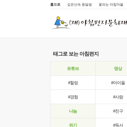
홈으로
깊은산속 옹달샘
꽃피는 아침마을
태그로 보는 아침편지
유튜브
명상
#힐링
#아이들
#경험
#사람
나눔
#친구
위기
#독서