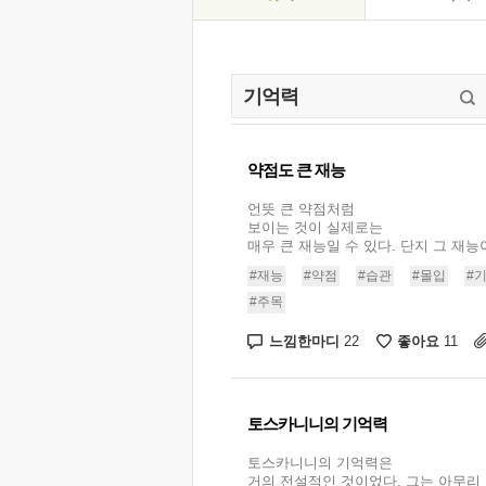
약점도 큰 재능
언뜻 큰 약점처럼
보이는 것이 실제로는
매우 큰 재능일 수 있다. 단지 그 재능이
#재능
#약점
#습관
#몰입
#
#주목
느낌한마디
좋아요
22
11
토스카니니의 기억력
토스카니니의 기억력은
거의 전설적인 것이었다. 그는 아무리