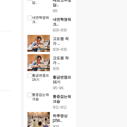
행복한가족
태초고추장
행복한가
여행
담..
여행
24~9/26
8/8
9/24~9/26
건강명상법
내면혁명워
건강명상
..
크..
스..
/9~10/10
8/29~8/30
10/9~10/10
내면혁명워
고도원 작
내면혁명
..
가 ..
크..
/17~10/18
8/29~8/30
10/17~10/18
황금변캠프
고도원 작
황금변캠
7기
가 ..
17기
/30~10/31
8/29
10/30~10/31
통증잡는워
황금변캠프
통증잡는
크숍
16기
크숍
/7~11/8
9/5~9/6
11/7~11/8
내면혁명워
통증잡는워
내면혁명
..
크숍
크..
/12~12/13
9/11~9/12
12/12~12/13
하루명상
[250..
9/19