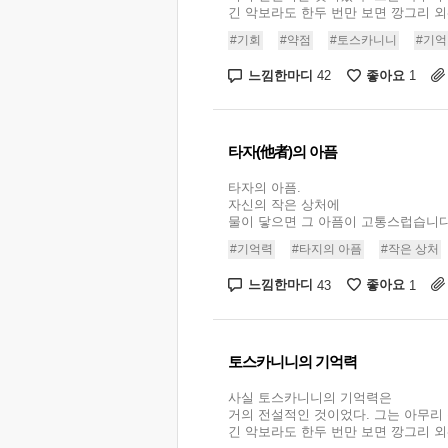
긴 악보라도 한두 번만 보면 깡그리 외워 
#기회
#약점
#토스카니니
#기
느낌한마디
좋아요
42
1
타자(他者)의 아픔
타자의 아픔.
자신의 작은 상처에
물이 닿으면 그 아픔이 고통스럽습니다. 
#기억력
#타지의 아픔
#작은 상처
느낌한마디
좋아요
43
1
토스카니니의 기억력
사실 토스카니니의 기억력은
거의 전설적인 것이었다. 그는 아무리
긴 악보라도 한두 번만 보면 깡그리 외워 