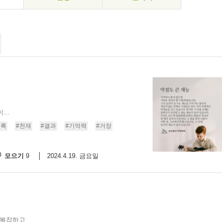
...
기록
#천재
#결과
#기억력
#거장
모으기
2024.4.19. 금요일
9
 복잡하고