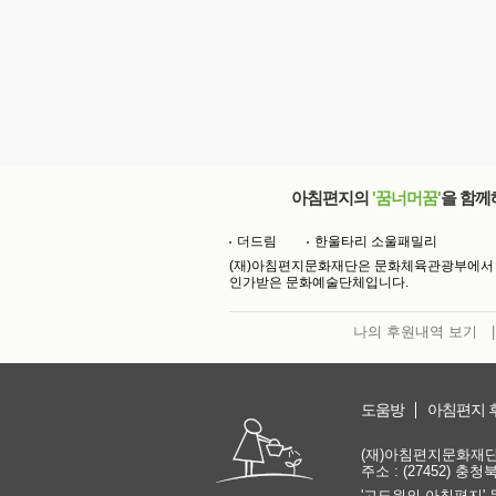
아침편지의
'꿈너머꿈'
을 함께
더드림
한울타리 소울패밀리
(재)아침편지문화재단은 문화체육관광부에서
인가받은 문화예술단체입니다.
나의 후원내역 보기
|
도움방
아침편지 
(재)아침편지문화재단 | 
주소 : (27452) 충
'고도원의 아침편지' 