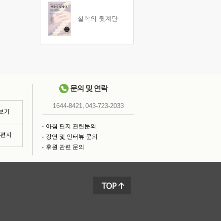
철학의 뒷계단
문의 및 연락
,
1644-8421
043-723-2033
 보기
아침 편지 관련문의
침편지
강연 및 인터뷰 문의
후원 관련 문의