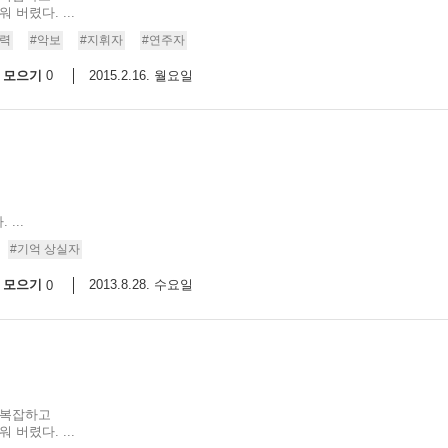
버렸다. ...
9/
억력
#악보
#지휘자
#연주자
모으기
2015.2.16. 월요일
0
스
10
크
10
1
...
10
#기억 상실자
모으기
2013.8.28. 수요일
0
11
크
12
 복잡하고
버렸다. ...