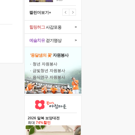
캘린더보기+
힐링허그
사감포옹
>
예술치유
걷기명상
>
'옹달샘의 꽃'
자원봉사
· 청년 자원봉사
· 금빛청년 자원봉사
· 음식연구 자원봉사
2026 말복 보양대전
최대
74%할인