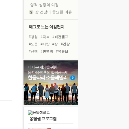
영적 성장의 여정
장 건강이 중요한 이유
신의 음성을 듣는다
흙이 된 몸으로 출근하는 여자
태그로 보는 아침편지
극과 극의 양 끝단
#경험
#극복
#비전캠프
내가 '나다움'을 찾는 길
#도움
#사람
#삶
#건강
피해 갈 수 없는 사건들
#선택
#면역력
#유튜브
처음 손을 잡았던 날
#친구
#다짐
#위기
꿈이 실제가 되는 것
#힐링
#바이러스
#명상
더 나은 세상을 위한
'말 타는 법'을 먼저
몸·마음·영혼의 힐링공동체
#리더
#독서
#계획
졸업식 사진을 보며
한울타리 소울패밀리
#아이들
#링컨학교
아픈 아버지를 위한 공간 설계
#나눔
#독서캠프
#희망
극심한 변비, 어깨결림, 수면 장애
보고 싶은 어머니
유년 시절의 부산 영도 바다
못된 꼰대들
옹달샘 프로그램
거울 속의 나