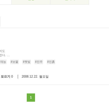
어도
. ...
#재능
#보물
#햇빛
#진주
#진흙
모으기
2008.12.22. 월요일
0
1