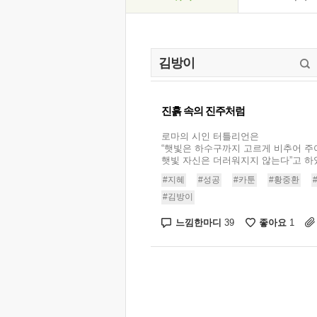
진흙 속의 진주처럼
로마의 시인 터틀리언은
“햇빛은 하수구까지 고르게 비추어 주
햇빛 자신은 더러워지지 않는다”고 하였다
#지혜
#성공
#카툰
#황중환
#김방이
느낌한마디
좋아요
39
1