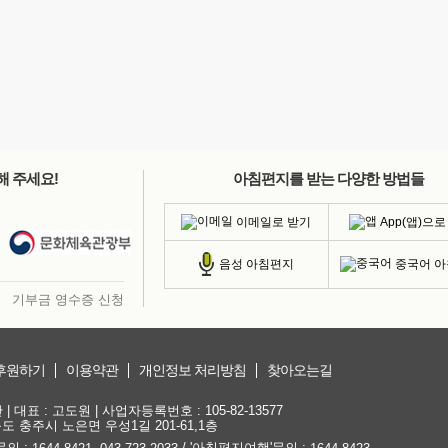
해 주세요!
아침편지를 받는 다양한 방법들
이메일로 받기
App(앱)으로
중국어 
음성 아침편지
기부금 영수증 신청
후원하기
이용약관
개인정보 처리방침
찾아오는길
대표 : 고도원 | 사업자등록번호 : 105-82-13577
청북도 충주시 노은면 우성1길 201-61,1층
문의 :
,
/ '아침편지여행'문의 :