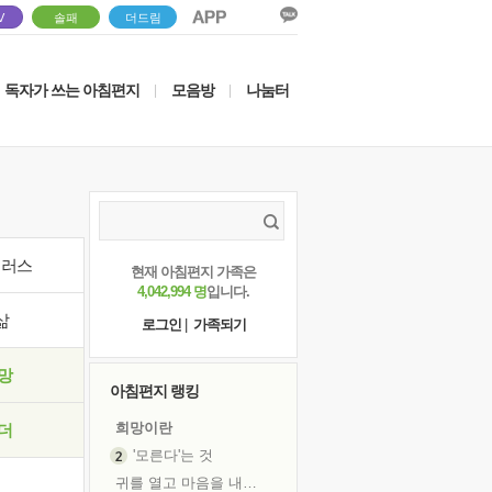
V
솔패
더드림
독자가 쓰는 아침편지
모음방
나눔터
|
|
이러스
현재 아침편지 가족은
4,042,994 명
입니다.
삶
로그인
|
가족되기
망
아침편지 랭킹
희망이란
더
'모른다'는 것
귀를 열고 마음을 내어주고