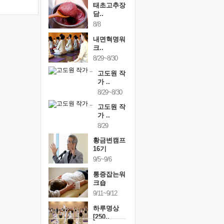
태초고추장
담..
8/8
내면혁명워
크..
8/29~8/30
고도원 작
가 ..
8/29~8/30
고도원 작
가 ..
8/29
황금변캠프
16기
9/5~9/6
통증잡는워
크숍
9/11~9/12
하루명상
[250..