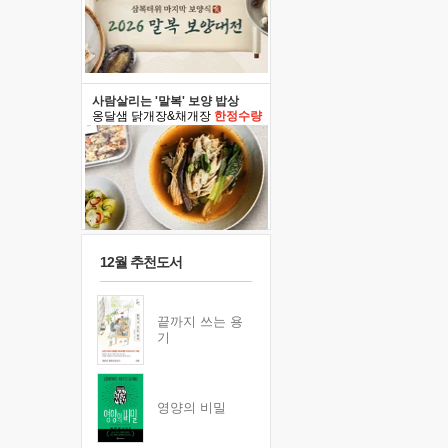
사람살리는 '말복' 보양 밥상
옹달샘 닭개장&채개장
한정수량
12월 추천도서
끝까지 쓰는 용
기
영양의 비밀