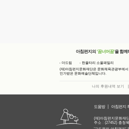
아침편지의
'꿈너머꿈'
을 함께
더드림
한울타리 소울패밀리
(재)아침편지문화재단은 문화체육관광부에서
인가받은 문화예술단체입니다.
나의 후원내역 보기
|
도움방
아침편지 
(재)아침편지문화재단 | 
주소 : (27452) 충
'고도원의 아침편지' 