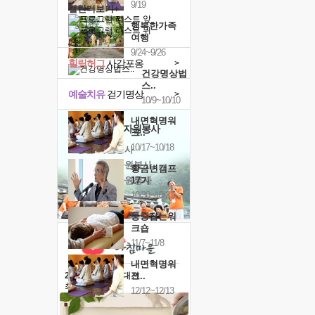
9/19
캘린더보기+
행복한가족
여행
9/24~9/26
힐링허그
사감포옹
>
건강명상법
스..
예술치유
걷기명상
>
10/9~10/10
내면혁명워
'옹달샘의 꽃'
자원봉사
크..
10/17~10/18
· 청년 자원봉사
· 금빛청년 자원봉사
황금변캠프
· 음식연구 자원봉사
17기
10/30~10/31
통증잡는워
크숍
11/7~11/8
내면혁명워
크..
2026 말복 보양대전
최대
74%할인
12/12~12/13