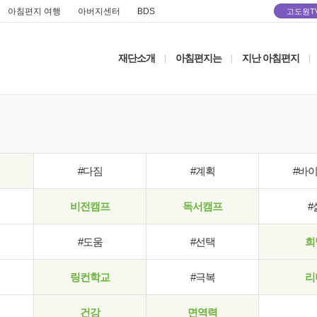
아침편지 여행
아버지센터
BDS
고도원T
재단소개
아침편지는
지난 아침편지
|
|
|
#다짐
#계획
#바
비전캠프
독서캠프
#
#도움
#선택
희
링컨학교
#극복
리
건강
면역력