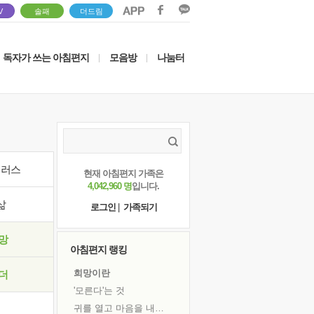
V
솔패
더드림
독자가 쓰는 아침편지
모음방
나눔터
|
|
이러스
현재 아침편지 가족은
4,042,960 명
입니다.
삶
로그인
|
가족되기
망
아침편지 랭킹
희망이란
더
'모른다'는 것
귀를 열고 마음을 내어주고