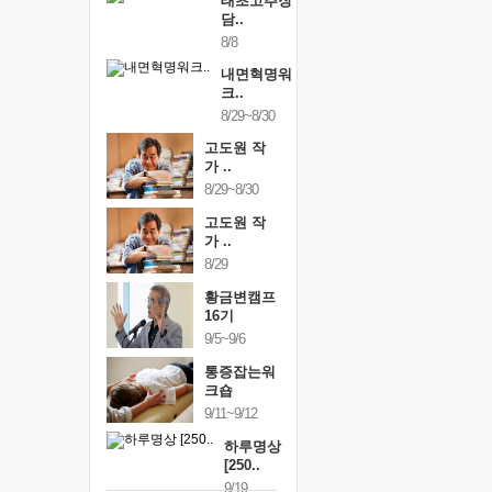
태초고추장
담..
8/8
내면혁명워
크..
8/29~8/30
고도원 작
가 ..
8/29~8/30
고도원 작
가 ..
8/29
황금변캠프
16기
9/5~9/6
통증잡는워
크숍
9/11~9/12
하루명상
[250..
9/19