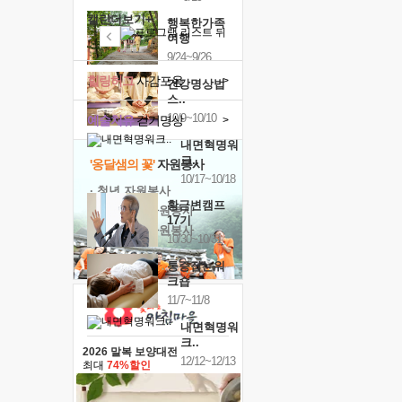
캘린더보기+
행복한가족
여행
9/24~9/26
힐링허그
사감포옹
>
건강명상법
스..
10/9~10/10
예술치유
걷기명상
>
내면혁명워
크..
'옹달샘의 꽃'
자원봉사
10/17~10/18
· 청년 자원봉사
황금변캠프
· 금빛청년 자원봉사
17기
· 음식연구 자원봉사
10/30~10/31
통증잡는워
크숍
11/7~11/8
내면혁명워
크..
2026 말복 보양대전
12/12~12/13
최대
74%할인