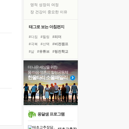
영적 성장의 여정
장 건강이 중요한 이유
신의 음성을 듣는다
흙이 된 몸으로 출근하는 여자
태그로 보는 아침편지
극과 극의 양 끝단
#다짐
#힐링
#리더
내가 '나다움'을 찾는 길
#극복
#선택
#비전캠프
피해 갈 수 없는 사건들
#삶
#유튜브
#링컨학교
처음 손을 잡았던 날
#희망
#계획
#명상
꿈이 실제가 되는 것
#경험
#독서
#바이러스
더 나은 세상을 위한
'말 타는 법'을 먼저
몸·마음·영혼의 힐링공동체
#도움
#아이들
#면역력
아픈 아버지를 위한 공간 설계
한울타리 소울패밀리
#친구
#건강
#사람
졸업식 사진을 보며
#위기
#독서캠프
#나눔
극심한 변비, 어깨결림, 수면 장애
보고 싶은 어머니
마음이 멈춰 버린 곳
유년 시절의 부산 영도 바다
옹달샘 프로그램
못된 꼰대들