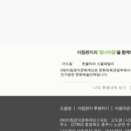
아침편지의
'꿈너머꿈'
을 함께
더드림
한울타리 소울패밀리
(재)아침편지문화재단은 문화체육관광부에서
인가받은 문화예술단체입니다.
나의 후원내역 보기
|
도움방
아침편지 후원하기
이용약관
(재)아침편지문화재단 | 대표 : 고도원 | 사업자
주소 : (27452) 충청북도 충주시 노은면 우성
'고도원의 아침편지' 문의 :
,