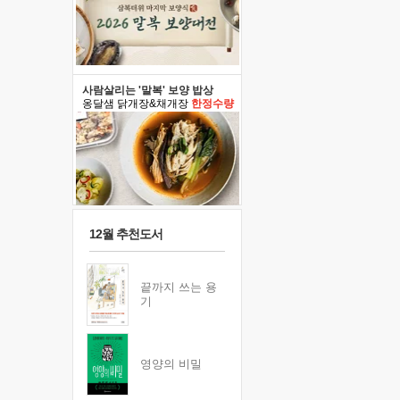
사람살리는 '말복' 보양 밥상
옹달샘 닭개장&채개장
한정수량
12월 추천도서
끝까지 쓰는 용
기
영양의 비밀