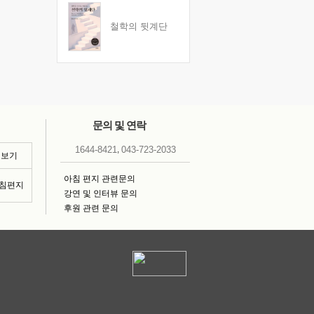
철학의 뒷계단
문의 및 연락
,
1644-8421
043-723-2033
 보기
아침 편지 관련문의
아침편지
강연 및 인터뷰 문의
후원 관련 문의