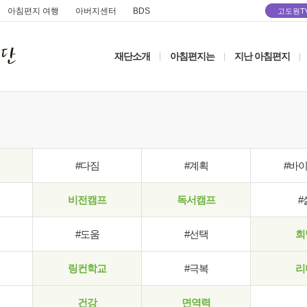
아침편지 여행
아버지센터
BDS
고도원T
재단소개
아침편지는
지난 아침편지
|
|
|
#다짐
#계획
#바
비전캠프
독서캠프
#
#도움
#선택
희
링컨학교
#극복
리
건강
면역력