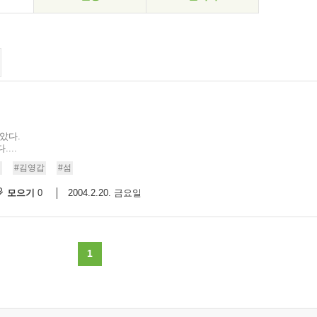
았다.
...
개
#김영갑
#섬
모으기
2004.2.20. 금요일
0
1