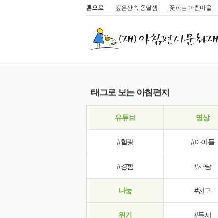
홈으로
깊은산속 옹달샘
꽃피는 아침마을
태그로 보는 아침편지
유튜브
명상
#힐링
#아이들
#경험
#사람
나눔
#친구
위기
#독서