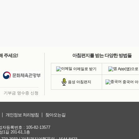
해 주세요!
아침편지를 받는 다양한 방법들
이메일로 받기
App(앱)으로
중국어 
음성 아침편지
기부금 영수증 신청
개인정보 처리방침
찾아오는길
등록번호 : 105-82-13577
1길 201-61,1층
/ '아침편지여행'문의 :