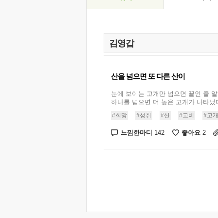
산을 넘으면 또 다른 산이
눈에 보이는 고개만 넘으면 끝인 줄 알
하나를 넘으면 더 높은 고개가 나타났다.
#희망
#성취
#산
#고비
#고
느낌한마디
좋아요
142
2