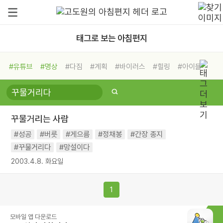
태그로 보는 아침편지
#유튜브
#명상
#다짐
#계획
#바이러스
#힐링
#아이들
#비전캠프
#독서캠프
#삶
#경험
#사람
#도움
#선택
#희망
#나눔
#친구
#링컨학교
#극복
#리더
#위기
꾸물거리는 사람
#독서
#건강
#면역력
#성공
#버릇
#게으름
#정채봉
#간장 종지
#꾸물거리다
#망설이다
2003.4.8. 화요일
1
모바일 앱 다운로드