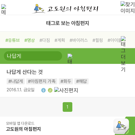
태그로 보는 아침편지
#유튜브
#명상
#다짐
#계획
#바이러스
#힐링
#아이들
#비전캠프
#독서캠프
#삶
#경험
#사람
#도움
#선택
#희망
#나눔
#친구
#링컨학교
#극복
#리더
#위기
나답게 산다는 것
#독서
#건강
#면역력
#나답게
#아침편지 가족
#화두
#해답
2016.1.1. 금요일
1
모바일 앱 다운로드
고도원의 아침편지