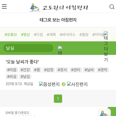
태그로 보는 아침편지
#유튜브
#명상
#다짐
#계획
#바이러스
#힐링
#아이들
#비전캠프
#독서캠프
#삶
#경험
#사람
#도움
#선택
#희망
#나눔
#친구
#링컨학교
#극복
#리더
#위기
'오늘 날씨가 좋다'
#독서
#건강
#면역력
#마음
#건강
#몸
#감정
#정서
#관리
#날씨
#경락
#씨실
#날실
2018.9.13. 목요일
1
모바일 앱 다운로드