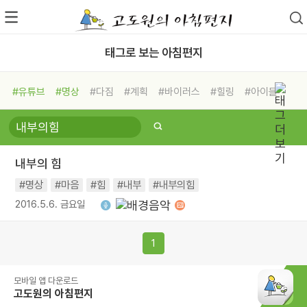
태그로 보는 아침편지
#유튜브
#명상
#다짐
#계획
#바이러스
#힐링
#아이들
#비전캠프
#독서캠프
#삶
#경험
#사람
#도움
#선택
#희망
#나눔
#친구
#링컨학교
#극복
#리더
#위기
내부의 힘
#독서
#건강
#면역력
#명상
#마음
#힘
#내부
#내부의힘
2016.5.6. 금요일
1
모바일 앱 다운로드
고도원의 아침편지