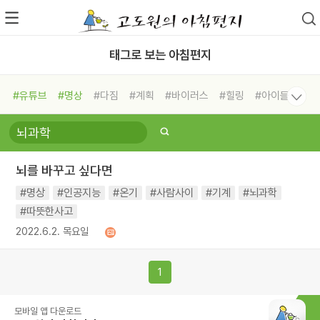
태그로 보는 아침편지
#유튜브
#명상
#다짐
#계획
#바이러스
#힐링
#아이들
#비전캠프
#독서캠프
#삶
#경험
#사람
#도움
#선택
#희망
#나눔
#친구
#링컨학교
#극복
#리더
#위기
뇌를 바꾸고 싶다면
#독서
#건강
#면역력
#명상
#인공지능
#온기
#사람사이
#기계
#뇌과학
#따뜻한사고
2022.6.2. 목요일
1
모바일 앱 다운로드