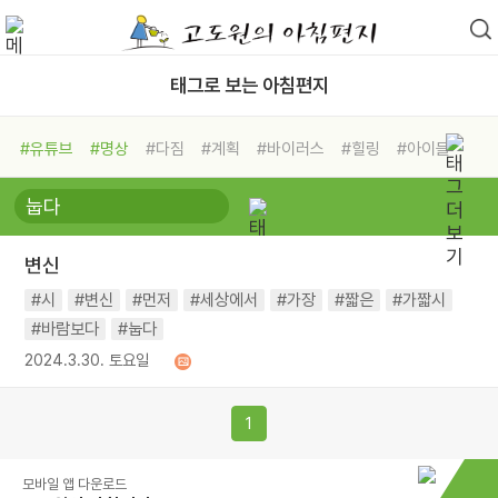
태그로 보는 아침편지
#유튜브
#명상
#다짐
#계획
#바이러스
#힐링
#아이들
#비전캠프
#독서캠프
#삶
#경험
#사람
#도움
#선택
#희망
#나눔
#친구
#링컨학교
#극복
#리더
#위기
변신
#독서
#건강
#면역력
#시
#변신
#먼저
#세상에서
#가장
#짧은
#가짧시
#바람보다
#눕다
2024.3.30. 토요일
1
모바일 앱 다운로드