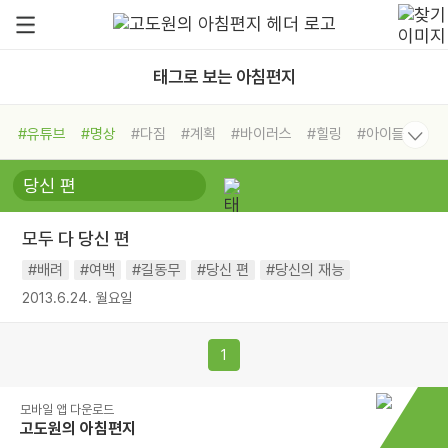
태그로 보는 아침편지
#유튜브
#명상
#다짐
#계획
#바이러스
#힐링
#아이들
#비전캠프
#독서캠프
#삶
#경험
#사람
#도움
#선택
#희망
#나눔
#친구
#링컨학교
#극복
#리더
#위기
모두 다 당신 편
#독서
#건강
#면역력
#배려
#여백
#길동무
#당신 편
#당신의 재능
2013.6.24. 월요일
1
모바일 앱 다운로드
고도원의 아침편지