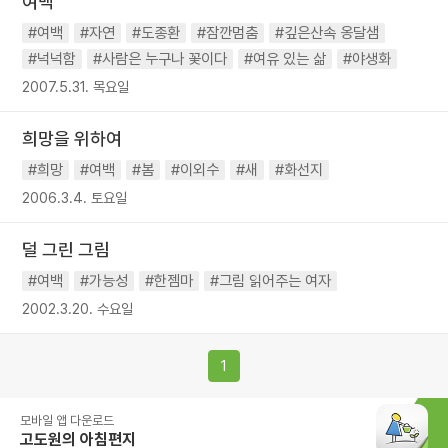
여백
#여백
#자연
#도종환
#잠깐멈춤
#깊은산속 옹달샘
#넉넉함
#사람은 누구나 꽃이다
#여유 있는 삶
#야생화
2007.5.31. 목요일
희망을 위하여
#희망
#여백
#봄
#이외수
#새
#화선지
2006.3.4. 토요일
덜 그린 그림
#여백
#가능성
#한젬마
#그림 읽어주는 여자
2002.3.20. 수요일
1
모바일 앱 다운로드
고도원의 아침편지