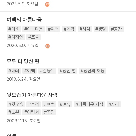
2023.5.9. 화요일
여백의 아름다움
#미소
#아름다움
#여백
#계획
#사람
#생명
#공간
#디자인
#조율
2020.5.9. 토요일
모두 다 당신 편
#배려
#여백
#길동무
#당신 편
#당신의 재능
2013.6.24. 월요일
뒷모습이 아름다운 사람
#뒷모습
#흔적
#여백
#여유
#아름다운 사람
#자리
#노은
#이력서
#꾸밈
2008.11.15. 토요일