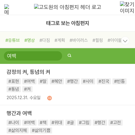
태그로 보는 아침편지
#유튜브
#명상
#다짐
#계획
#바이러스
#힐링
#아이들
#비전캠프
#독서캠프
#삶
#경험
#사람
#도움
#선택
#희망
#나눔
#친구
#링컨학교
#극복
#리더
#위기
감정의 켜, 통념의 켜
#독서
#건강
#면역력
#표현
#여백
#말
#혜안
#행간
#사이
#진국
#빈틈
#통념
#켜
2025.12.31. 수요일
행간과 여백
#나이
#여백
#책
#위대
#글
#그림
#행간
#고전
#삶의지혜
#삶의기쁨