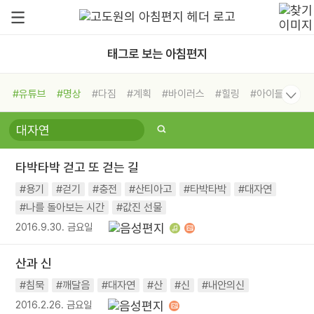
태그로 보는 아침편지
#유튜브
#명상
#다짐
#계획
#바이러스
#힐링
#아이들
#비전캠프
#독서캠프
#삶
#경험
#사람
#도움
#선택
#희망
#나눔
#친구
#링컨학교
#극복
#리더
#위기
타박타박 걷고 또 걷는 길
#독서
#건강
#면역력
#용기
#걷기
#충전
#산티아고
#타박타박
#대자연
#나를 돌아보는 시간
#값진 선물
2016.9.30. 금요일
산과 신
#침묵
#깨달음
#대자연
#산
#신
#내안의신
2016.2.26. 금요일