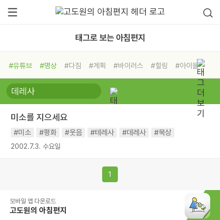
태그로 보는 아침편지
#유튜브
#명상
#다짐
#계획
#바이러스
#힐링
#아이들
#비전캠프
#독서캠프
#삶
#경험
#사람
#도움
#선택
#희망
#나눔
#친구
#링컨학교
#극복
#리더
#위기
미소를 지으세요
#독서
#건강
#면역력
#미소
#평화
#웃음
#테레사
#데레사
#묵상
2002.7.3. 수요일
1
모바일 앱 다운로드
고도원의 아침편지