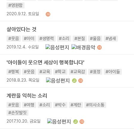
#영원함
2020.9.12. 토요일
살아있다는 것
#웃음
#아이
#생명력
#소리
#본질
#울음
#냄새
2019.12.4. 수요일
'아이들이 웃으면 세상이 행복합니다'
#행복
#웃음
#교육
#학교
#교육감
#표정
#아이들
2018.8.23. 목요일
계란을 익히는 소리
#웃음
#여행
#소리
#박수
#계란
#의사소통
#손짓발짓
2017.10.20. 금요일