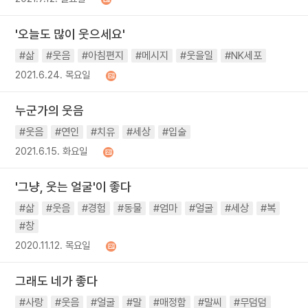
'오늘도 많이 웃으세요'
#삶
#웃음
#아침편지
#메시지
#웃을일
#NK세포
2021.6.24. 목요일
누군가의 웃음
#웃음
#연인
#치유
#세상
#입술
2021.6.15. 화요일
'그냥, 웃는 얼굴'이 좋다
#삶
#웃음
#경험
#동물
#엄마
#얼굴
#세상
#복
#창
2020.11.12. 목요일
그래도 네가 좋다
#사랑
#웃음
#얼굴
#말
#매정함
#말씨
#무덤덤