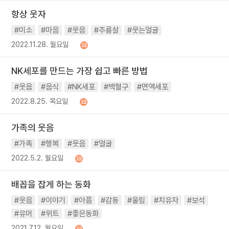
항상 웃자
#미소
#마음
#웃음
#주름살
#웃는얼굴
2022.11.28. 월요일
NK세포를 만드는 가장 쉽고 빠른 방법
#웃음
#음식
#NK세포
#백혈구
#면역세포
2022.8.25. 목요일
가족의 웃음
#가족
#행복
#웃음
#얼굴
2022.5.2. 월요일
배꼽을 잡게 하는 동화
#웃음
#이야기
#아픔
#감동
#울림
#치유자
#보석
#유머
#위트
#좋은동화
2021.7.12. 월요일