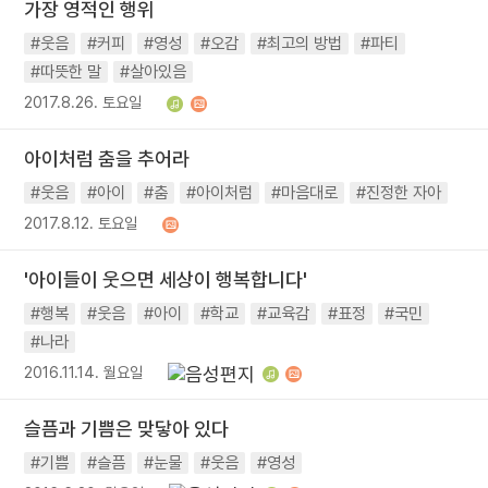
가장 영적인 행위
#웃음
#커피
#영성
#오감
#최고의 방법
#파티
#따뜻한 말
#살아있음
2017.8.26. 토요일
아이처럼 춤을 추어라
#웃음
#아이
#춤
#아이처럼
#마음대로
#진정한 자아
2017.8.12. 토요일
'아이들이 웃으면 세상이 행복합니다'
#행복
#웃음
#아이
#학교
#교육감
#표정
#국민
#나라
2016.11.14. 월요일
슬픔과 기쁨은 맞닿아 있다
#기쁨
#슬픔
#눈물
#웃음
#영성