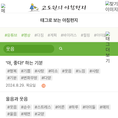
태그로 보는 아침편지
#유튜브
#명상
#다짐
#계획
#바이러스
#힐링
#아이들
#비전캠프
#독서캠프
#삶
#경험
#사람
#도움
#선택
#희망
#나눔
#친구
#링컨학교
#극복
#리더
#위기
'아, 좋다!' 하는 기분
#독서
#건강
#면역력
#행복
#기쁨
#사랑
#미소
#웃음
#느낌
#사람
#기분
#변화무쌍
#다양
2024.8.29. 목요일
울음과 웃음
#웃음
#순수
#스트레스
#어른
#하루
#아이들
#예의
#울음
#체면
#교양