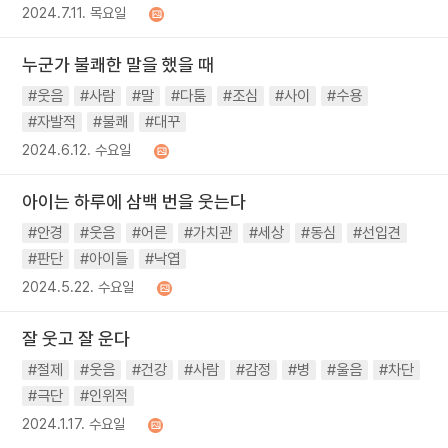
2024.7.11. 목요일
누군가 불쾌한 말을 했을 때
#웃음
#사람
#말
#다툼
#조심
#사이
#수용
#자발적
#불쾌
#대꾸
2024.6.12. 수요일
아이는 하루에 삼백 번을 웃는다
#안경
#웃음
#어른
#가치관
#세상
#동심
#선입견
#판단
#아이들
#낙엽
2024.5.22. 수요일
잘 웃고 잘 운다
#절제
#웃음
#건강
#사람
#감정
#병
#울음
#차단
#극단
#인위적
2024.1.17. 수요일