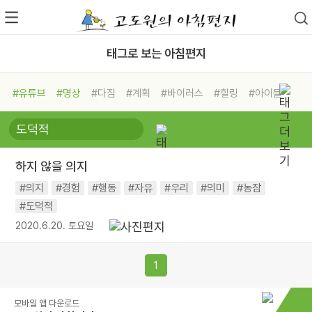
태그로 보는 아침편지
#유튜브
#명상
#다짐
#계획
#바이러스
#힐링
#아이들
#비전캠프
#독서캠프
#삶
#경험
#사람
#도움
#선택
#희망
#나눔
#친구
#링컨학교
#극복
#리더
#위기
하지 않을 의지
#독서
#건강
#면역력
#의지
#경험
#행동
#자유
#우리
#의미
#농잠
#도덕적
2020.6.20. 토요일
1
모바일 앱 다운로드