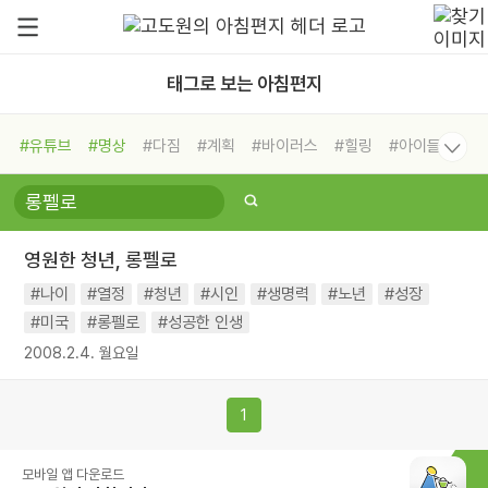
태그로 보는 아침편지
#유튜브
#명상
#다짐
#계획
#바이러스
#힐링
#아이들
#비전캠프
#독서캠프
#삶
#경험
#사람
#도움
#선택
#희망
#나눔
#친구
#링컨학교
#극복
#리더
#위기
영원한 청년, 롱펠로
#독서
#건강
#면역력
#나이
#열정
#청년
#시인
#생명력
#노년
#성장
#미국
#롱펠로
#성공한 인생
2008.2.4. 월요일
1
모바일 앱 다운로드