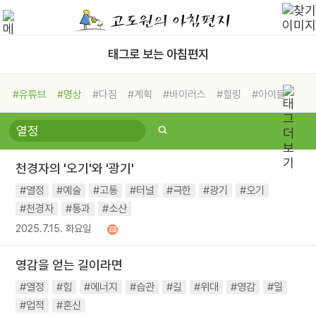
태그로 보는 아침편지
#유튜브
#명상
#다짐
#계획
#바이러스
#힐링
#아이들
#비전캠프
#독서캠프
#삶
#경험
#사람
#도움
#선택
#희망
#나눔
#친구
#링컨학교
#극복
#리더
#위기
천경자의 '오기'와 '광기'
#독서
#건강
#면역력
#열정
#예술
#고통
#터널
#극한
#광기
#오기
#천경자
#통과
#소산
2025.7.15. 화요일
영감을 얻는 길이라면
#열정
#힘
#에너지
#습관
#길
#위대
#영감
#일
#업적
#혼신