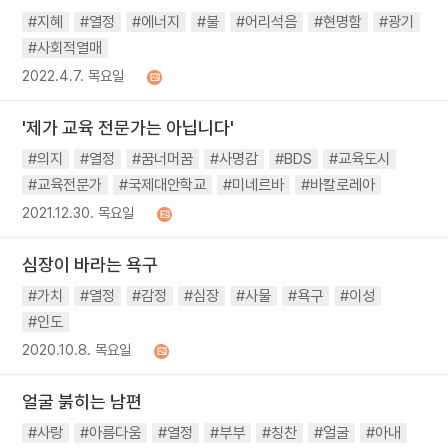
#지혜
#열정
#에너지
#불
#어리석음
#현명함
#광기
#사회적열매
2022.4.7. 목요일
'제가 교육 전문가는 아닙니다'
#의지
#열정
#꿈너머꿈
#사명감
#BDS
#교육도시
#교육전문가
#국제대안학교
#미네르바
#바칼로레아
2021.12.30. 목요일
심장이 바라는 욕구
#가치
#열정
#감정
#심장
#사물
#욕구
#이성
#인도
2020.10.8. 목요일
얼굴 붉히는 남편
#사랑
#아름다움
#열정
#부부
#칭찬
#얼굴
#아내