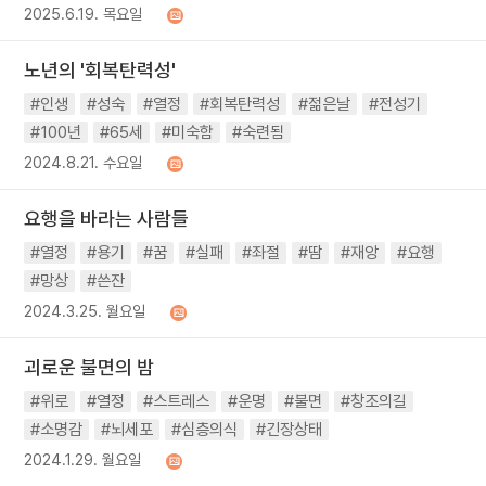
2025.6.19. 목요일
노년의 '회복탄력성'
#인생
#성숙
#열정
#회복탄력성
#젊은날
#전성기
#100년
#65세
#미숙함
#숙련됨
2024.8.21. 수요일
요행을 바라는 사람들
#열정
#용기
#꿈
#실패
#좌절
#땀
#재앙
#요행
#망상
#쓴잔
2024.3.25. 월요일
괴로운 불면의 밤
#위로
#열정
#스트레스
#운명
#불면
#창조의길
#소명감
#뇌세포
#심층의식
#긴장상태
2024.1.29. 월요일