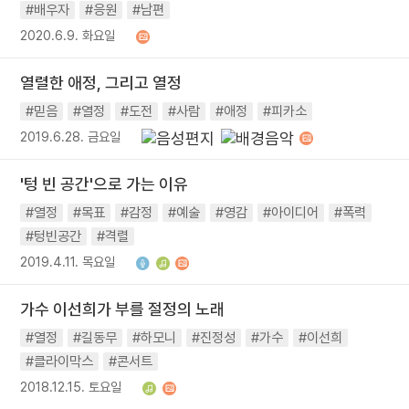
#배우자
#응원
#남편
2020.6.9. 화요일
열렬한 애정, 그리고 열정
#믿음
#열정
#도전
#사람
#애정
#피카소
2019.6.28. 금요일
'텅 빈 공간'으로 가는 이유
#열정
#목표
#감정
#예술
#영감
#아이디어
#폭력
#텅빈공간
#격렬
2019.4.11. 목요일
가수 이선희가 부를 절정의 노래
#열정
#길동무
#하모니
#진정성
#가수
#이선희
#클라이막스
#콘서트
2018.12.15. 토요일