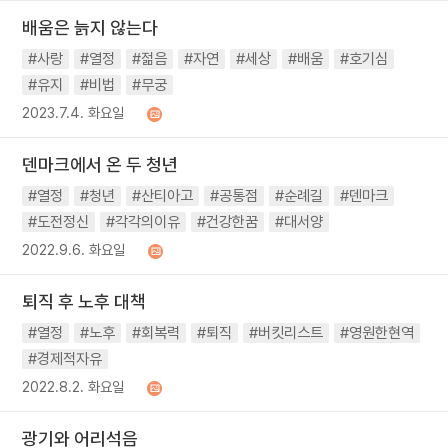
배움은 늙지 않는다
#사랑
#열정
#젊음
#자연
#세상
#배움
#호기심
#유지
#비법
#무궁
2023.7.4. 화요일
덴마크에서 온 두 청년
#열정
#청년
#산티아고
#공통점
#순례길
#덴마크
#도전정신
#각각의이유
#건강한꿈
#대서양
2022.9.6. 화요일
퇴직 후 노후 대책
#열정
#노후
#회복력
#퇴직
#버킷리스트
#영원한현역
#경제적자유
2022.8.2. 화요일
광기와 어리석음