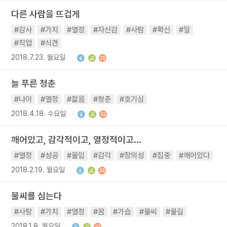
다른 사람을 뜨겁게
#감사
#가치
#열정
#자신감
#사람
#확신
#일
#직업
#식견
2018.7.23. 월요일
늘 푸른 청춘
#나이
#열정
#젊음
#청춘
#호기심
2018.4.18. 수요일
깨어있고, 감각적이고, 열정적이고...
#열정
#성공
#몰입
#감각
#창의성
#집중
#깨어있다
2018.2.19. 월요일
불씨를 심는다
#사랑
#가치
#열정
#꿈
#가슴
#불씨
#불길
2018.1.8. 월요일