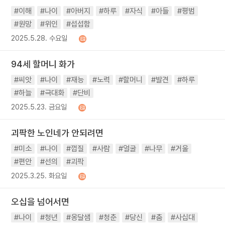
#이해
#나이
#아버지
#하루
#자식
#아들
#평범
#원망
#위인
#섭섭함
2025.5.28. 수요일
94세 할머니 화가
#씨앗
#나이
#재능
#노력
#할머니
#발견
#하루
#하늘
#극대화
#단비
2025.5.23. 금요일
괴팍한 노인네가 안되려면
#미소
#나이
#껍질
#사람
#얼굴
#나무
#거울
#편안
#선의
#괴팍
2025.3.25. 화요일
오십을 넘어서면
#나이
#청년
#옹달샘
#청춘
#당신
#춤
#사십대