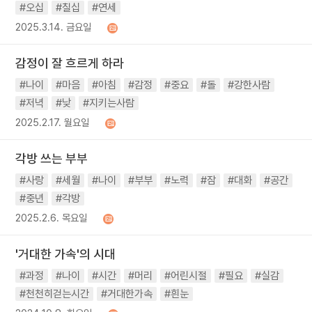
#오십
#칠십
#연세
2025.3.14. 금요일
감정이 잘 흐르게 하라
#나이
#마음
#아침
#감정
#중요
#돌
#강한사람
#저녁
#낮
#지키는사람
2025.2.17. 월요일
각방 쓰는 부부
#사랑
#세월
#나이
#부부
#노력
#잠
#대화
#공간
#중년
#각방
2025.2.6. 목요일
'거대한 가속'의 시대
#과정
#나이
#시간
#머리
#어린시절
#필요
#실감
#천천히걷는시간
#거대한가속
#흰눈