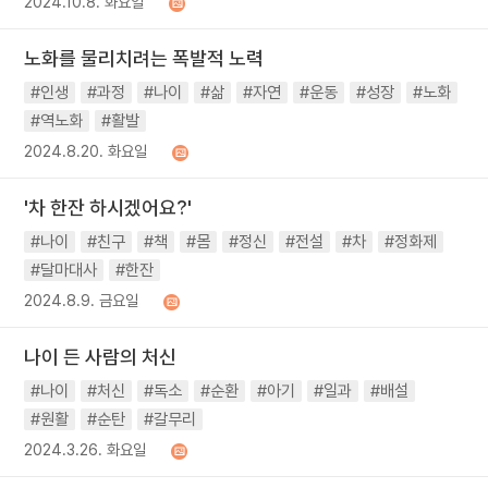
2024.10.8. 화요일
노화를 물리치려는 폭발적 노력
#인생
#과정
#나이
#삶
#자연
#운동
#성장
#노화
#역노화
#활발
2024.8.20. 화요일
'차 한잔 하시겠어요?'
#나이
#친구
#책
#몸
#정신
#전설
#차
#정화제
#달마대사
#한잔
2024.8.9. 금요일
나이 든 사람의 처신
#나이
#처신
#독소
#순환
#아기
#일과
#배설
#원활
#순탄
#갈무리
2024.3.26. 화요일