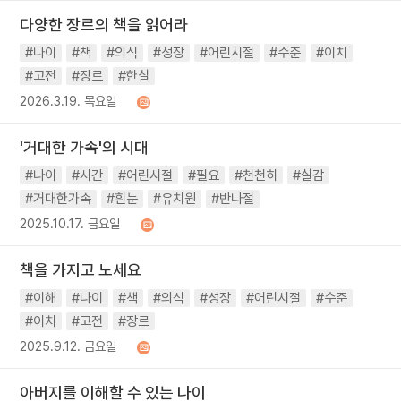
다양한 장르의 책을 읽어라
#나이
#책
#의식
#성장
#어린시절
#수준
#이치
#고전
#장르
#한살
2026.3.19. 목요일
'거대한 가속'의 시대
#나이
#시간
#어린시절
#필요
#천천히
#실감
#거대한가속
#흰눈
#유치원
#반나절
2025.10.17. 금요일
책을 가지고 노세요
#이해
#나이
#책
#의식
#성장
#어린시절
#수준
#이치
#고전
#장르
2025.9.12. 금요일
아버지를 이해할 수 있는 나이