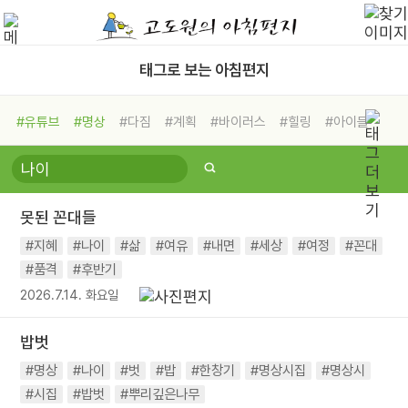
태그로 보는 아침편지
#유튜브
#명상
#다짐
#계획
#바이러스
#힐링
#아이들
#비전캠프
#독서캠프
#삶
#경험
#사람
#도움
#선택
#희망
#나눔
#친구
#링컨학교
#극복
#리더
#위기
못된 꼰대들
#독서
#건강
#면역력
#지혜
#나이
#삶
#여유
#내면
#세상
#여정
#꼰대
#품격
#후반기
2026.7.14. 화요일
밥벗
#명상
#나이
#벗
#밥
#한창기
#명상시집
#명상시
#시집
#밥벗
#뿌리깊은나무