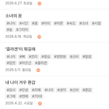
2026.6.27. 토요일
소녀의 꿈
#나이
#시간
#꿈
#아이
#어른
#속도
#소녀
#시절
#늘
#그자리
2026.6.18. 목요일
'콜라겐'이 뭐길래
#나이
#뼈
#진리
#중요
#영양분
#신비
#말씀
#입맛
#어르신
#콜라겐
2026.5.11. 월요일
내 나이 겨우 환갑
#감사
#인생
#지혜
#나이
#생각
#신비
#환갑
#그때
#연배
#70대
2026.4.22. 수요일