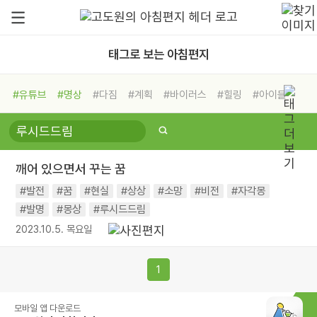
태그로 보는 아침편지
#유튜브
#명상
#다짐
#계획
#바이러스
#힐링
#아이들
#비전캠프
#독서캠프
#삶
#경험
#사람
#도움
#선택
#희망
#나눔
#친구
#링컨학교
#극복
#리더
#위기
깨어 있으면서 꾸는 꿈
#독서
#건강
#면역력
#발전
#꿈
#현실
#상상
#소망
#비전
#자각몽
#발명
#몽상
#루시드드림
2023.10.5. 목요일
1
모바일 앱 다운로드