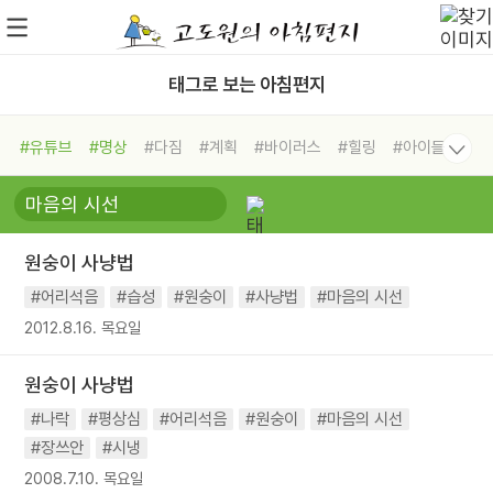
태그로 보는 아침편지
#유튜브
#명상
#다짐
#계획
#바이러스
#힐링
#아이들
#비전캠프
#독서캠프
#삶
#경험
#사람
#도움
#선택
#희망
#나눔
#친구
#링컨학교
#극복
#리더
#위기
원숭이 사냥법
#독서
#건강
#면역력
#어리석음
#습성
#원숭이
#사냥법
#마음의 시선
2012.8.16. 목요일
원숭이 사냥법
#나락
#평상심
#어리석음
#원숭이
#마음의 시선
#장쓰안
#시냉
2008.7.10. 목요일