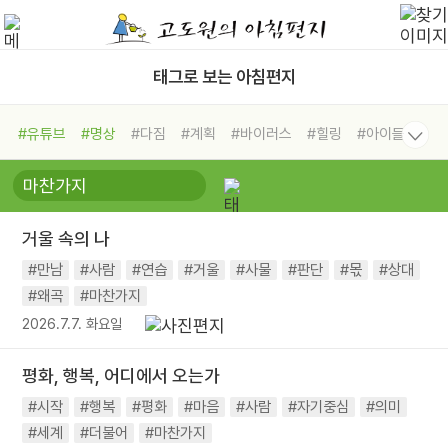
태그로 보는 아침편지
#유튜브
#명상
#다짐
#계획
#바이러스
#힐링
#아이들
#비전캠프
#독서캠프
#삶
#경험
#사람
#도움
#선택
#희망
#나눔
#친구
#링컨학교
#극복
#리더
#위기
거울 속의 나
#독서
#건강
#면역력
#만남
#사람
#연습
#거울
#사물
#판단
#몫
#상대
#왜곡
#마찬가지
2026.7.7. 화요일
평화, 행복, 어디에서 오는가
#시작
#행복
#평화
#마음
#사람
#자기중심
#의미
#세계
#더불어
#마찬가지