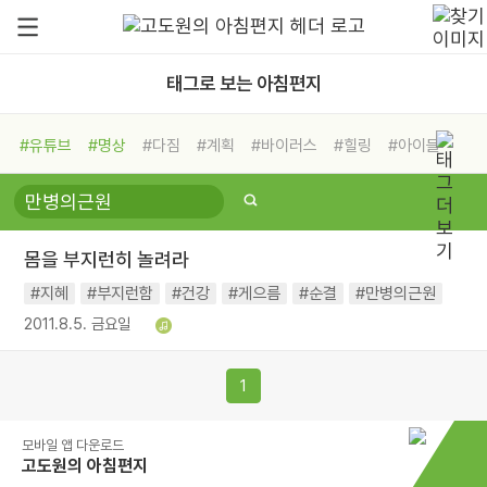
태그로 보는 아침편지
#유튜브
#명상
#다짐
#계획
#바이러스
#힐링
#아이들
#비전캠프
#독서캠프
#삶
#경험
#사람
#도움
#선택
#희망
#나눔
#친구
#링컨학교
#극복
#리더
#위기
몸을 부지런히 놀려라
#독서
#건강
#면역력
#지혜
#부지런함
#건강
#게으름
#순결
#만병의근원
2011.8.5. 금요일
1
모바일 앱 다운로드
고도원의 아침편지