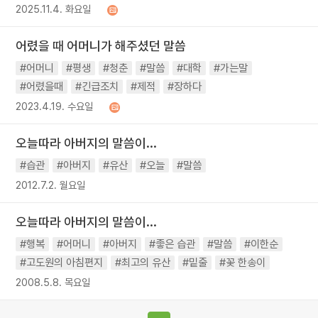
2025.11.4. 화요일
어렸을 때 어머니가 해주셨던 말씀
#어머니
#평생
#청춘
#말씀
#대학
#가는말
#어렸을때
#긴급조치
#제적
#장하다
2023.4.19. 수요일
오늘따라 아버지의 말씀이...
#습관
#아버지
#유산
#오늘
#말씀
2012.7.2. 월요일
오늘따라 아버지의 말씀이...
#행복
#어머니
#아버지
#좋은 습관
#말씀
#이한순
#고도원의 아침편지
#최고의 유산
#밑줄
#꽃 한송이
2008.5.8. 목요일