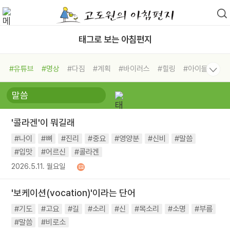
태그로 보는 아침편지
#유튜브
#명상
#다짐
#계획
#바이러스
#힐링
#아이들
#비전캠프
#독서캠프
#삶
#경험
#사람
#도움
#선택
#희망
#나눔
#친구
#링컨학교
#극복
#리더
#위기
'콜라겐'이 뭐길래
#독서
#건강
#면역력
#나이
#뼈
#진리
#중요
#영양분
#신비
#말씀
#입맛
#어르신
#콜라겐
2026.5.11. 월요일
'보케이션(vocation)'이라는 단어
#기도
#고요
#길
#소리
#신
#목소리
#소명
#부름
#말씀
#비로소