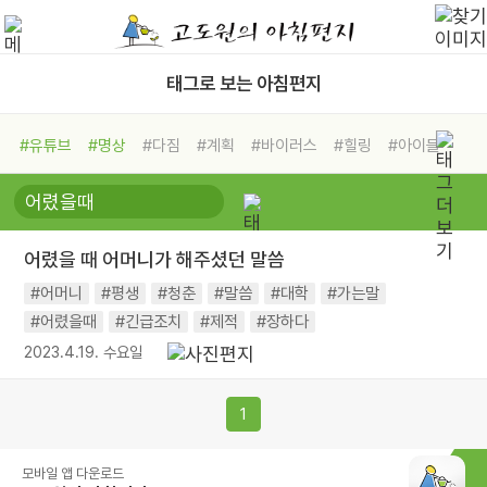
태그로 보는 아침편지
#유튜브
#명상
#다짐
#계획
#바이러스
#힐링
#아이들
#비전캠프
#독서캠프
#삶
#경험
#사람
#도움
#선택
#희망
#나눔
#친구
#링컨학교
#극복
#리더
#위기
어렸을 때 어머니가 해주셨던 말씀
#독서
#건강
#면역력
#어머니
#평생
#청춘
#말씀
#대학
#가는말
#어렸을때
#긴급조치
#제적
#장하다
2023.4.19. 수요일
1
모바일 앱 다운로드