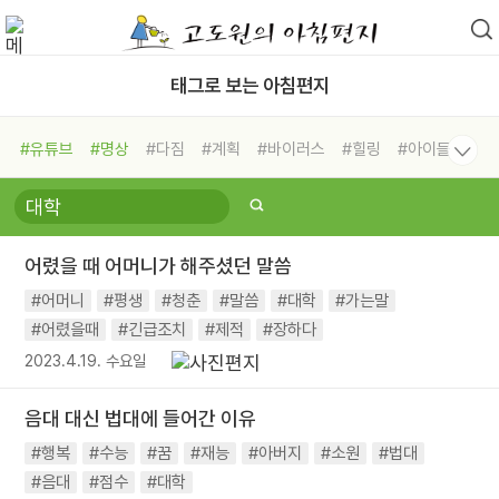
태그로 보는 아침편지
#유튜브
#명상
#다짐
#계획
#바이러스
#힐링
#아이들
#비전캠프
#독서캠프
#삶
#경험
#사람
#도움
#선택
#희망
#나눔
#친구
#링컨학교
#극복
#리더
#위기
어렸을 때 어머니가 해주셨던 말씀
#독서
#건강
#면역력
#어머니
#평생
#청춘
#말씀
#대학
#가는말
#어렸을때
#긴급조치
#제적
#장하다
2023.4.19. 수요일
음대 대신 법대에 들어간 이유
#행복
#수능
#꿈
#재능
#아버지
#소원
#법대
#음대
#점수
#대학