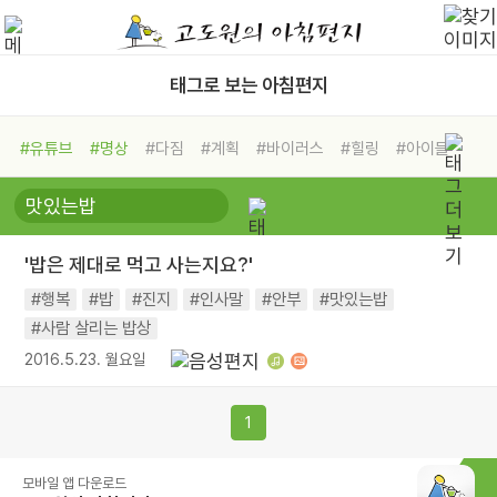
태그로 보는 아침편지
#유튜브
#명상
#다짐
#계획
#바이러스
#힐링
#아이들
#비전캠프
#독서캠프
#삶
#경험
#사람
#도움
#선택
#희망
#나눔
#친구
#링컨학교
#극복
#리더
#위기
'밥은 제대로 먹고 사는지요?'
#독서
#건강
#면역력
#행복
#밥
#진지
#인사말
#안부
#맛있는밥
#사람 살리는 밥상
2016.5.23. 월요일
1
모바일 앱 다운로드